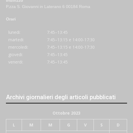
Indirizzo
P.zza S. Giovanni in Laterano 6 00184 Roma
Orari
lunedi:
7:45–13:45
martedi:
7:45–13:15 e 14:00-17:30
mercoledi:
7:45–13:15 e 14:00-17:30
giovedi:
7:45–13:45
venerdi:
7:45–13:45
Archivi giornalieri degli articoli pubblicati
Ottobre 2023
L
M
M
G
V
S
D