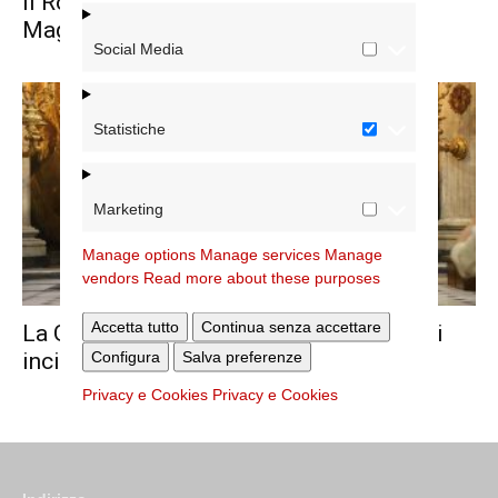
Il Rosario per la pace a Santa Maria
Maggiore
Social Media
Statistiche
Marketing
Manage options
Manage services
Manage
vendors
Read more about these purposes
Accetta tutto
Continua senza accettare
La Giornata nazionale per le vittime degli
Configura
Salva preferenze
incidenti sul lavoro
Privacy e Cookies
Privacy e Cookies