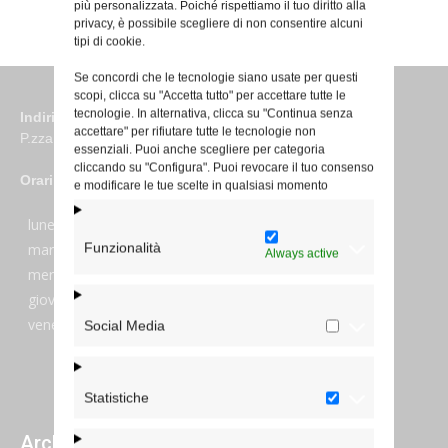
più personalizzata. Poiché rispettiamo il tuo diritto alla
privacy, è possibile scegliere di non consentire alcuni
tipi di cookie.
Se concordi che le tecnologie siano usate per questi
scopi, clicca su "Accetta tutto" per accettare tutte le
tecnologie. In alternativa, clicca su "Continua senza
Indirizzo
accettare" per rifiutare tutte le tecnologie non
P.zza S. Giovanni in Laterano 6 00184 Roma
essenziali. Puoi anche scegliere per categoria
cliccando su "Configura". Puoi revocare il tuo consenso
Orari
e modificare le tue scelte in qualsiasi momento
lunedi:
7:45–13:45
Funzionalità
martedi:
7:45–13:15 e 14:00-17:30
Always active
mercoledi:
7:45–13:15 e 14:00-17:30
giovedi:
7:45–13:45
venerdi:
7:45–13:45
Social Media
Statistiche
Archivi giornalieri degli articoli pubblicati