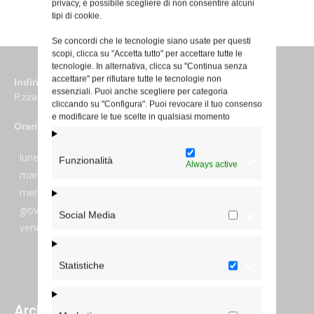
privacy, è possibile scegliere di non consentire alcuni
tipi di cookie.
Se concordi che le tecnologie siano usate per questi
scopi, clicca su "Accetta tutto" per accettare tutte le
tecnologie. In alternativa, clicca su "Continua senza
accettare" per rifiutare tutte le tecnologie non
Indirizzo
essenziali. Puoi anche scegliere per categoria
P.zza S. Giovanni in Laterano 6 00184 Roma
cliccando su "Configura". Puoi revocare il tuo consenso
e modificare le tue scelte in qualsiasi momento
Orari
lunedi:
7:45–13:45
Funzionalità
Always active
martedi:
7:45–13:15 e 14:00-17:30
mercoledi:
7:45–13:15 e 14:00-17:30
giovedi:
7:45–13:45
Social Media
venerdi:
7:45–13:45
Statistiche
Archivi giornalieri degli articoli pubblicati