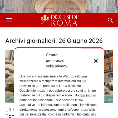
Archivi giornalieri: 26 Giugno 2026
Centro
preferenze
sulla privacy
Quando si visita qualsiasi sito Web, questo può
memorizzare o recuperare informazioni sul tuo
browser, in gran parte sotto forma di cookie.
Queste informazioni potrebbero essere su di te, le tue
preferenze o il tuo dispositivo e sono utilizzate in gran
parte per far funzionare il sito secondo le tue
aspettative. Le informazioni di solito non ti identificano
La solidarietà in circolo: le monete di
direttamente, ma possono fornire un'esperienza Web
più personalizzata. Poiché rispettiamo il tuo diritto alla
Fontana di Trevi