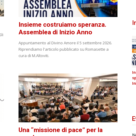
I
Insieme costruiamo speranza.
Assemblea di Inizio Anno
li
1
Appuntamento al Divino Amore il 5 settembre 2026.
Riprendiamo l'articolo pubblicato su Romasette a
cura di M.Altoviti.
I
s
In
E
Una “missione di pace” per la
N