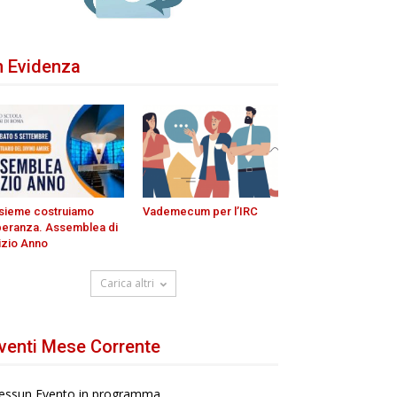
n Evidenza
nsieme costruiamo
Vademecum per l’IRC
peranza. Assemblea di
izio Anno
Carica altri
venti Mese Corrente
essun Evento in programma