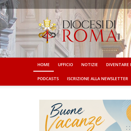
Ufficio
per
la
Pastorale
Scolastica
e
IRC
HOME
UFFICIO
NOTIZIE
DIVENTARE 
PODCASTS
ISCRIZIONE ALLA NEWSLETTER