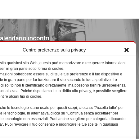
alendario incontri
Centro preferenze sulla privacy
venti in Agosto 2026
sita qualsiasi sito Web, questo può memorizzare o recuperare informazioni
L
LUNEDÌ
M
MARTEDÌ
M
MERCOLEDÌ
G
GIOVEDÌ
V
VENERDÌ
S
SABATO
D
DOMENICA
er, in gran parte sotto forma di cookie.
mazioni potrebbero essere su di te, le tue preferenze o il tuo dispositivo e
27
27
28
28
29
29
30
30
31
31
1
1
2
2
te in gran parte per far funzionare il sito secondo le tue aspettative. Le
Luglio
Luglio
Luglio
Luglio
Luglio
Agosto
Agosto
3
3
4
4
5
5
6
6
7
7
8
8
9
9
 di solito non ti identificano direttamente, ma possono fornire un'esperienza
nalizzata. Poiché rispettiamo il tuo diritto alla privacy, è possibile scegliere
2026
2026
2026
2026
2026
2026
2026
Agosto
Agosto
Agosto
Agosto
Agosto
Agosto
Agosto
10
10
11
11
12
12
13
13
14
14
15
15
16
16
tire alcuni tipi di cookie.
2026
2026
2026
2026
2026
2026
2026
Agosto
Agosto
Agosto
Agosto
Agosto
Agosto
Agosto
17
17
18
18
19
19
20
20
21
21
22
22
23
23
che le tecnologie siano usate per questi scopi, clicca su "Accetta tutto" per
2026
2026
2026
2026
2026
2026
2026
Agosto
Agosto
Agosto
Agosto
Agosto
Agosto
Agosto
24
24
25
25
26
26
27
27
28
28
29
29
30
30
te le tecnologie. In alternativa, clicca su "Continua senza accettare" per
2026
2026
2026
2026
2026
2026
2026
Agosto
Agosto
Agosto
Agosto
Agosto
Agosto
Agosto
31
31
1
1
2
2
3
3
4
4
5
5
6
6
tte le tecnologie non essenziali. Puoi anche scegliere per categoria cliccando
a". Puoi revocare il tuo consenso e modificare le tue scelte in qualsiasi
2026
2026
2026
2026
2026
2026
2026
Agosto
Settembre
Settembre
Settembre
Settembre
Settembre
Settembre
Precendente
Oggi
2026
2026
2026
2026
2026
2026
2026