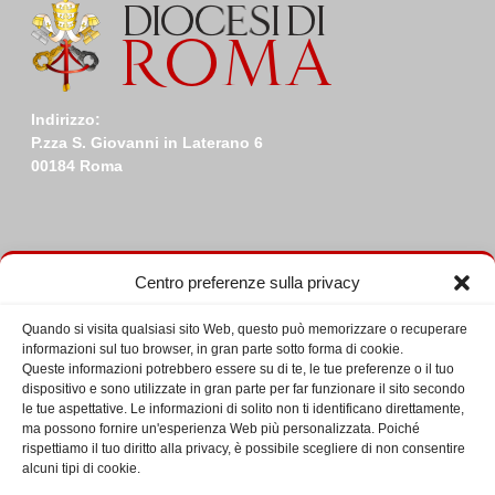
Indirizzo:
P.zza S. Giovanni in Laterano 6
00184 Roma
Centro preferenze sulla privacy
Calendario incontri
Quando si visita qualsiasi sito Web, questo può memorizzare o recuperare
informazioni sul tuo browser, in gran parte sotto forma di cookie.
Eventi in Agosto 2026
Queste informazioni potrebbero essere su di te, le tue preferenze o il tuo
L
LUNEDÌ
M
MARTEDÌ
M
MERCOLEDÌ
G
GIOVEDÌ
V
VENERDÌ
S
SABATO
D
DOME
dispositivo e sono utilizzate in gran parte per far funzionare il sito secondo
le tue aspettative. Le informazioni di solito non ti identificano direttamente,
ma possono fornire un'esperienza Web più personalizzata. Poiché
27
27
28
28
29
29
30
30
31
31
1
1
2
2
rispettiamo il tuo diritto alla privacy, è possibile scegliere di non consentire
Luglio
Luglio
Luglio
Luglio
Luglio
Agosto
Agos
3
3
4
4
5
5
6
6
7
7
8
8
9
9
alcuni tipi di cookie.
2026
2026
2026
2026
2026
2026
2026
Agosto
Agosto
Agosto
Agosto
Agosto
Agosto
Agos