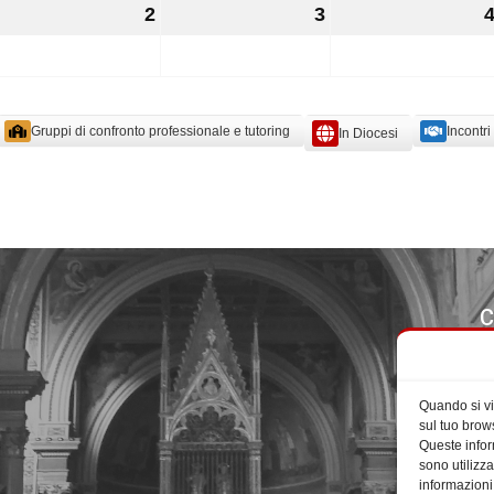
2
2
3
3
ettembre
Settembre
Settembre
026
2026
2026
Gruppi di confronto professionale e tutoring
Incontri
In Diocesi
C
E
Quando si vi
sul tuo brows
Queste infor
sono utilizza
informazioni