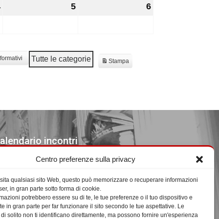
4
4
5
5
6
6
Settembre
Settembre
Settembre
2026
2026
2026
Tutte le categorie
 formativi
Stampa
Mostra
alendario incontri
Centro preferenze sulla privacy
venti in Agosto 2026
sita qualsiasi sito Web, questo può memorizzare o recuperare informazioni
L
LUNEDÌ
M
MARTEDÌ
M
MERCOLEDÌ
G
GIOVEDÌ
V
VENERDÌ
S
SABATO
D
DOMENICA
er, in gran parte sotto forma di cookie.
mazioni potrebbero essere su di te, le tue preferenze o il tuo dispositivo e
27
27
28
28
29
29
30
30
31
31
1
1
2
2
te in gran parte per far funzionare il sito secondo le tue aspettative. Le
Luglio
Luglio
Luglio
Luglio
Luglio
Agosto
Agosto
3
3
4
4
5
5
6
6
7
7
8
8
9
9
 di solito non ti identificano direttamente, ma possono fornire un'esperienza