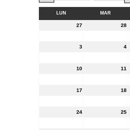
LUN
LUNEDÌ
MAR
MARTED
27
27
28
2
Luglio
L
2026
2
3
3
4
4
Agosto
A
2026
2
10
10
11
1
Agosto
A
2026
2
17
17
18
1
Agosto
A
2026
2
24
24
25
2
Agosto
A
2026
2