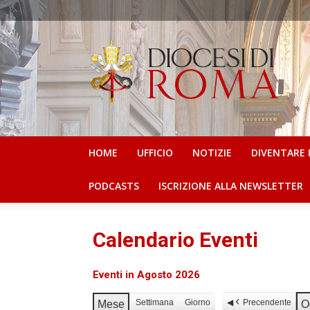
Ufficio
per
la
Pastorale
Scolastica
e
IRC
HOME
UFFICIO
NOTIZIE
DIVENTARE 
PODCASTS
ISCRIZIONE ALLA NEWSLETTER
Calendario Eventi
Eventi in Agosto 2026
Precendente
Settimana
Giorno
Mese
O