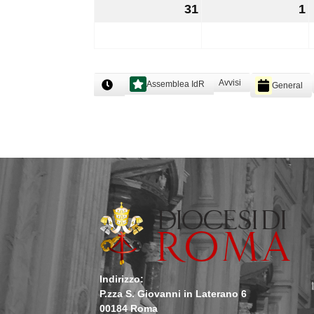
31
31
1
1
Agosto
S
2026
2
Categorie
Avvisi
Assemblea IdR
General
Categoria
senza
nome
Indirizzo:
P.zza S. Giovanni in Laterano 6
00184 Roma