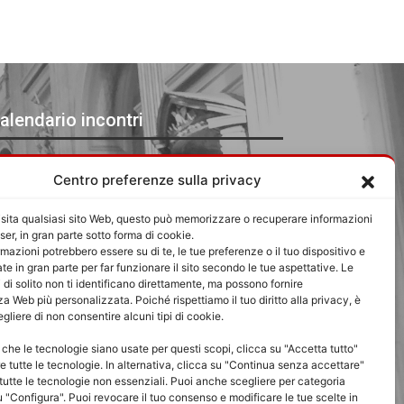
alendario incontri
venti in Agosto 2026
Centro preferenze sulla privacy
L
LUNEDÌ
M
MARTEDÌ
M
MERCOLEDÌ
G
GIOVEDÌ
V
VENERDÌ
S
SABATO
D
DOMENICA
sita qualsiasi sito Web, questo può memorizzare o recuperare informazioni
27
27
28
28
29
29
30
30
31
31
1
1
2
2
ser, in gran parte sotto forma di cookie.
mazioni potrebbero essere su di te, le tue preferenze o il tuo dispositivo e
Luglio
Luglio
Luglio
Luglio
Luglio
Agosto
Agosto
3
3
4
4
5
5
6
6
7
7
8
8
9
9
ate in gran parte per far funzionare il sito secondo le tue aspettative. Le
 di solito non ti identificano direttamente, ma possono fornire
2026
2026
2026
2026
2026
2026
2026
Agosto
Agosto
Agosto
Agosto
Agosto
Agosto
Agosto
10
10
11
11
12
12
13
13
14
14
15
15
16
16
a Web più personalizzata. Poiché rispettiamo il tuo diritto alla privacy, è
2026
2026
2026
2026
2026
2026
2026
egliere di non consentire alcuni tipi di cookie.
Agosto
Agosto
Agosto
Agosto
Agosto
Agosto
Agosto
17
17
18
18
19
19
20
20
21
21
22
22
23
23
2026
2026
2026
2026
2026
2026
2026
Agosto
Agosto
Agosto
Agosto
Agosto
Agosto
Agosto
24
24
25
25
26
26
27
27
28
28
29
29
30
30
che le tecnologie siano usate per questi scopi, clicca su "Accetta tutto"
e tutte le tecnologie. In alternativa, clicca su "Continua senza accettare"
2026
2026
2026
2026
2026
2026
2026
Agosto
Agosto
Agosto
Agosto
Agosto
Agosto
Agosto
31
31
1
1
2
2
3
3
4
4
5
5
6
6
e tutte le tecnologie non essenziali. Puoi anche scegliere per categoria
 "Configura". Puoi revocare il tuo consenso e modificare le tue scelte in