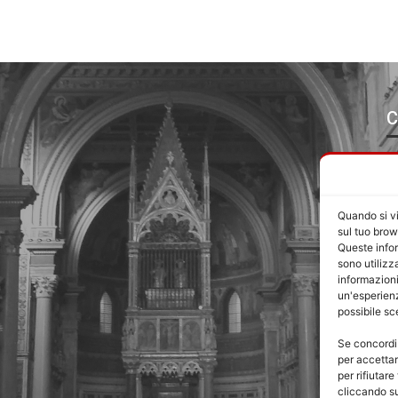
C
E
Quando si vi
sul tuo brow
Queste infor
sono utilizz
informazioni
un'esperienz
possibile sc
Se concordi 
per accettar
per rifiutar
cliccando su