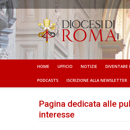
Ufficio
per
la
Pastorale
Scolastica
e
IRC
HOME
UFFICIO
NOTIZIE
DIVENTARE 
PODCASTS
ISCRIZIONE ALLA NEWSLETTER
Pagina dedicata alle pub
interesse