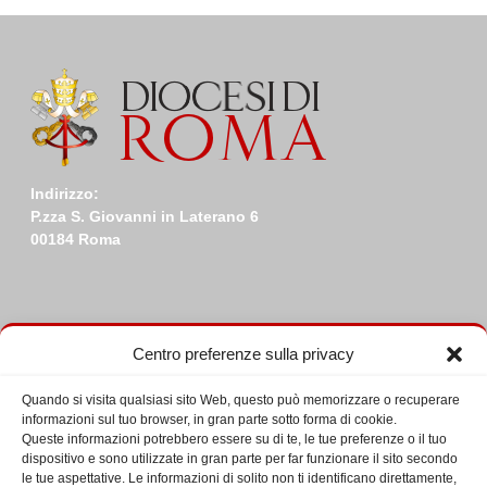
Indirizzo:
P.zza S. Giovanni in Laterano 6
00184 Roma
Centro preferenze sulla privacy
Calendario incontri
Quando si visita qualsiasi sito Web, questo può memorizzare o recuperare
informazioni sul tuo browser, in gran parte sotto forma di cookie.
Eventi in Agosto 2026
Queste informazioni potrebbero essere su di te, le tue preferenze o il tuo
L
LUNEDÌ
M
MARTEDÌ
M
MERCOLEDÌ
G
GIOVEDÌ
V
VENERDÌ
S
SABATO
D
DOME
dispositivo e sono utilizzate in gran parte per far funzionare il sito secondo
le tue aspettative. Le informazioni di solito non ti identificano direttamente,