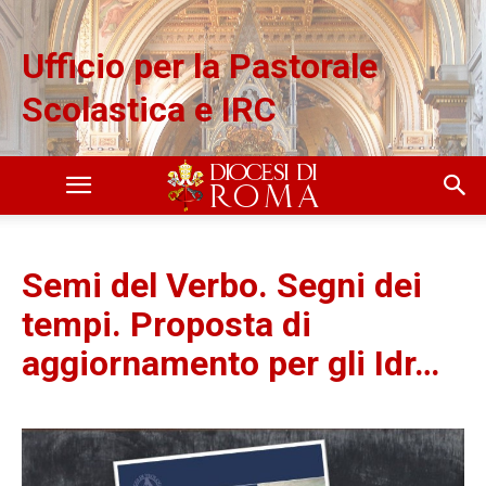
Ufficio per la Pastorale
Scolastica e IRC
Semi del Verbo. Segni dei
tempi. Proposta di
aggiornamento per gli Idr…