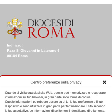
Indirizzo:
P.zza S. Giovanni in Laterano 6
00184 Roma
Centro preferenze sulla privacy
Calendario incontri
Quando si visita qualsiasi sito Web, questo può memorizzare o recuperare
informazioni sul tuo browser, in gran parte sotto forma di cookie.
Eventi in Agosto 2026
Queste informazioni potrebbero essere su di te, le tue preferenze o il tuo
L
LUNEDÌ
M
MARTEDÌ
M
MERCOLEDÌ
G
GIOVEDÌ
V
VENERDÌ
S
SABATO
D
DOME
dispositivo e sono utilizzate in gran parte per far funzionare il sito secondo
le tue aspettative. Le informazioni di solito non ti identificano direttamente,