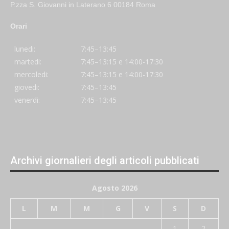
P.zza S. Giovanni in Laterano 6 00184 Roma
Orari
lunedi:
7:45–13:45
martedi:
7:45–13:15 e 14:00-17:30
mercoledi:
7:45–13:15 e 14:00-17:30
giovedi:
7:45–13:45
venerdi:
7:45–13:45
Archivi giornalieri degli articoli pubblicati
Agosto 2026
L
M
M
G
V
S
D
1
2