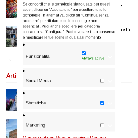
Fino al 30 luglio le iscrizioni per la
Se concordi che le tecnologie siano usate per questi
borsa di studio Caritas “Arte è vita”
scopi, clicca su "Accetta tutto" per accettare tutte le
tecnologie. In alternativa, clicca su "Continua senza
accettare" per rifiutare tutte le tecnologie non
essenziali. Puoi anche scegliere per categoria
Terremoto in Venezuela: la solidarietà
cliccando su "Configura". Puoi revocare il tuo consenso
e modificare le tue scelte in qualsiasi momento
Funzionalità
Always active
Articoli recenti
Social Media
Dal 28 al 31 agosto il pellegrinaggio
diocesano a Lourdes
Statistiche
Nuove nomine nella diocesi di Roma
Marketing
Manage options
Manage services
Manage