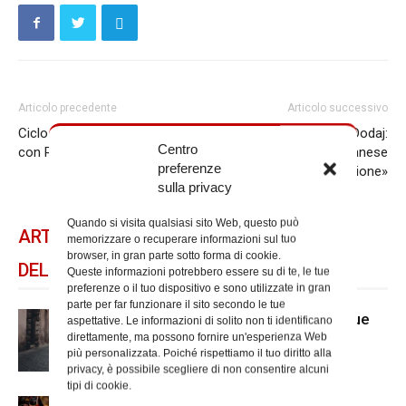
Articolo precedente
Articolo successivo
Ciclo ebraico-cristiano, il 17
L’arcivescovo di Tirana Dodaj:
Centro
con Ravasi e Di Segni
«La Chiesa albanese
preferenze
testimonia la Resurrezione»
sulla privacy
Quando si visita qualsiasi sito Web, questo può
ARTICOLI CORRELATI
memorizzare o recuperare informazioni sul tuo
browser, in gran parte sotto forma di cookie.
DELLO STESSO AUTORE
Queste informazioni potrebbero essere su di te, le tue
preferenze o il tuo dispositivo e sono utilizzate in gran
parte per far funzionare il sito secondo le tue
Caritas, “Quartieri solidali” prosegue
aspettative. Le informazioni di solito non ti identificano
direttamente, ma possono fornire un'esperienza Web
ad agosto
più personalizzata. Poiché rispettiamo il tuo diritto alla
privacy, è possibile scegliere di non consentire alcuni
tipi di cookie.