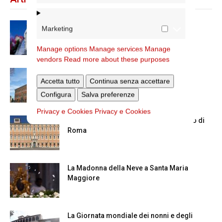
Dal 28 al 31 agosto il pellegrinaggio
Marketing
diocesano a Lourdes
Manage options
Manage services
Manage
vendors
Read more about these purposes
Nuove nomine nella diocesi di Roma
Accetta tutto
Continua senza accettare
Configura
Salva preferenze
Privacy e Cookies
Privacy e Cookies
Chiusura estiva degli Uffici del Vicariato di
Roma
La Madonna della Neve a Santa Maria
Maggiore
La Giornata mondiale dei nonni e degli