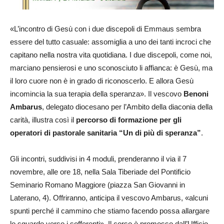
«L’incontro di Gesù con i due discepoli di Emmaus sembra
essere del tutto casuale: assomiglia a uno dei tanti incroci che
capitano nella nostra vita quotidiana. I due discepoli, come noi,
marciano pensierosi e uno sconosciuto li affianca: è Gesù, ma
il loro cuore non è in grado di riconoscerlo. E allora Gesù
incomincia la sua terapia della speranza». Il vescovo
Benoni
Ambarus
, delegato diocesano per l’Ambito della diaconia della
carità, illustra così il
percorso di formazione per gli
operatori di pastorale sanitaria “Un di più di speranza”
.
Gli incontri, suddivisi in 4 moduli, prenderanno il via il 7
novembre, alle ore 18, nella Sala Tiberiade del Pontificio
Seminario Romano Maggiore (piazza San Giovanni in
Laterano, 4). Offriranno, anticipa il vescovo Ambarus, «alcuni
spunti perché il cammino che stiamo facendo possa allargare
lo sguardo verso i sofferenti». Il corso è promosso dall’Ufficio