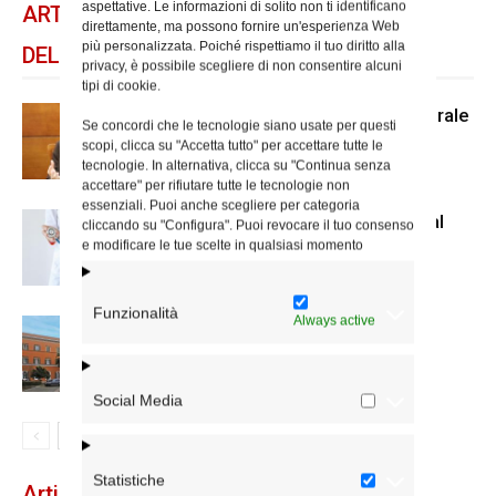
aspettative. Le informazioni di solito non ti identificano
ARTICOLI CORRELATI
direttamente, ma possono fornire un'esperienza Web
più personalizzata. Poiché rispettiamo il tuo diritto alla
DELLO STESSO AUTORE
privacy, è possibile scegliere di non consentire alcuni
tipi di cookie.
Convegno di fine anno per la Pastorale
Se concordi che le tecnologie siano usate per questi
della salute
scopi, clicca su "Accetta tutto" per accettare tutte le
tecnologie. In alternativa, clicca su "Continua senza
accettare" per rifiutare tutte le tecnologie non
essenziali. Puoi anche scegliere per categoria
La Giornata Diocesana dei Medici al
cliccando su "Configura". Puoi revocare il tuo consenso
Santissimo Nome di Maria
e modificare le tue scelte in qualsiasi momento
Funzionalità
Always active
La tenerezza al centro del ritiro di
Pastorale sanitaria
Social Media
Statistiche
Articoli recenti