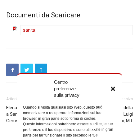
Documenti da Scaricare
sanita
Centro
preferenze
sulla privacy
Articolo precedente
Articolo successivo
Elena e Costantino, una serata
Quando si visita qualsiasi sito Web, questo può
E’ entrato nella luce della
memorizzare o recuperare informazioni sul tuo
a Santa Croce in
Resurrezione padre Luigi
browser, in gran parte sotto forma di cookie.
Gerusalemme
Secchi, M.I.
Queste informazioni potrebbero essere su di te, le tue
preferenze o il tuo dispositivo e sono utilizzate in gran
parte per far funzionare il sito secondo le tue