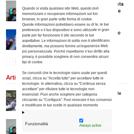
Scienze Applicate, la nuova proposta
Quando si visita qualsiasi sito Web, questo può
dell’Istituto Paritario Sant’Apollinare
memorizzare o recuperare informazioni sul tuo
browser, in gran parte sotto forma di cookie.
Queste informazioni potrebbero essere su di te, le tue
preferenze o il tuo dispositivo e sono utilizzate in gran
Dal 28 al 31 agosto il pellegrinaggio
parte per far funzionare il sito secondo le tue
diocesano a Lourdes
aspettative. Le informazioni di solito non ti identificano
direttamente, ma possono fornire un'esperienza Web
più personalizzata. Poiché rispettiamo il tuo diritto alla
privacy, è possibile scegliere di non consentire alcuni
tipi di cookie.
Se concordi che le tecnologie siano usate per questi
Articoli recenti
scopi, clicca su "Accetta tutto" per accettare tutte le
tecnologie. In alternativa, clicca su "Continua senza
accettare" per rifiutare tutte le tecnologie non
Spin Time: la dichiarazione del cardinale
essenziali. Puoi anche scegliere per categoria
vicario
cliccando su "Configura". Puoi revocare il tuo consenso
e modificare le tue scelte in qualsiasi momento
Scienze Applicate, la nuova proposta
Funzionalità
Always active
dell’Istituto Paritario Sant’Apollinare