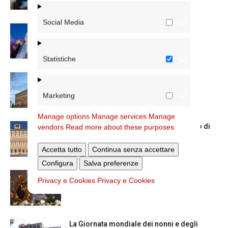
Social Media
Dal 28 al 31 agosto il pellegrinaggio
diocesano a Lourdes
Statistiche
Nuove nomine nella diocesi di Roma
Marketing
Manage options
Manage services
Manage
Chiusura estiva degli Uffici del Vicariato di
vendors
Read more about these purposes
Roma
Accetta tutto
Continua senza accettare
Configura
Salva preferenze
La Madonna della Neve a Santa Maria
Privacy e Cookies
Privacy e Cookies
Maggiore
La Giornata mondiale dei nonni e degli