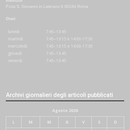
Indirizzo
P.zza S. Giovanni in Laterano 6 00184 Roma
Orari
lunedi:
7:45–13:45
martedi:
7:45–13:15 e 14:00-17:30
mercoledi:
7:45–13:15 e 14:00-17:30
giovedi:
7:45–13:45
venerdi:
7:45–13:45
Archivi giornalieri degli articoli pubblicati
Agosto 2026
L
M
M
G
V
S
D