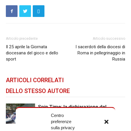
Articolo precedente
Articolo successivo
Il 25 aprile la Giornata
I sacerdoti della diocesi di
diocesana del gioco e dello
Roma in pellegrinaggio in
sport
Russia
ARTICOLI CORRELATI
DELLO STESSO AUTORE
Spin Time: la dichiarazione del
cardinale vicario
Centro
preferenze
sulla privacy