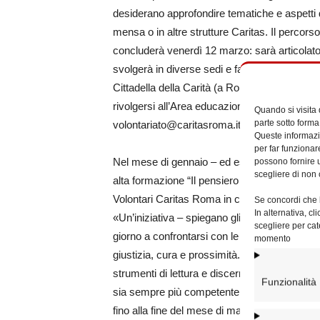
desiderano approfondire tematiche e aspetti de
mensa o in altre strutture Caritas. Il percors
concluderà venerdì 12 marzo: sarà articolato i
svolgerà in diverse sedi e fasce orarie. Sarà 
Cittadella della Carità (a Roma, in via Casilin
rivolgersi all’Area educazione, volontariato e 
Quando si visita
parte sotto forma
volontariato@caritasroma.it).
Queste informazio
per far funzionar
possono fornire u
Nel mese di gennaio – ed esattamente da mer
scegliere di non 
alta formazione “Il pensiero sociale della Ch
Volontari Caritas Roma in collaborazione con 
Se concordi che l
In alternativa, c
«Un’iniziativa – spiegano gli organizzatori – 
scegliere per cat
giorno a confrontarsi con le fragilità del nost
momento
giustizia, cura e prossimità. Il corso nasce da
strumenti di lettura e discernimento fondati s
Funzionalità
sia sempre più competente, consapevole e cap
fino alla fine del mese di maggio, dalle 17 alle