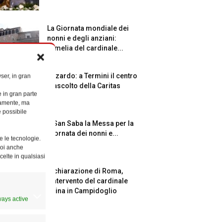
La Giornata mondiale dei
nonni e degli anziani:
l’omelia del cardinale...
Azzardo: a Termini il centro
ser, in gran
d’ascolto della Caritas
e in gran parte
ttamente, ma
è possibile
A San Saba la Messa per la
Giornata dei nonni e...
e le tecnologie.
Puoi anche
celte in qualsiasi
Dichiarazione di Roma,
l’intervento del cardinale
Reina in Campidoglio
ways active