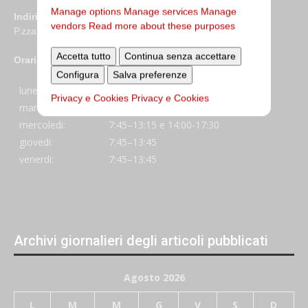
Manage options
Manage services
Manage
Indirizzo
vendors
Read more about these purposes
P.zza S. Giovanni in Laterano 6 00184 Roma
Accetta tutto
Continua senza accettare
Orari
Configura
Salva preferenze
lunedi:
7:45–13:45
Privacy e Cookies
Privacy e Cookies
martedi:
7:45–13:15 e 14:00-17:30
mercoledi:
7:45–13:15 e 14:00-17:30
giovedi:
7:45–13:45
venerdi:
7:45–13:45
Archivi giornalieri degli articoli pubblicati
Agosto 2026
L
M
M
G
V
S
D