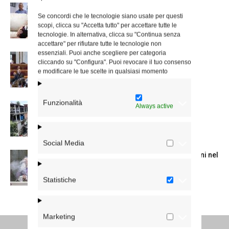
A San Saba la Messa per la Giornata dei
Se concordi che le tecnologie siano usate per questi
nonni e...
scopi, clicca su "Accetta tutto" per accettare tutte le
tecnologie. In alternativa, clicca su "Continua senza
accettare" per rifiutare tutte le tecnologie non
essenziali. Puoi anche scegliere per categoria
Dichiarazione di Roma, l’intervento del
cliccando su "Configura". Puoi revocare il tuo consenso
cardinale Reina in Campidoglio
e modificare le tue scelte in qualsiasi momento
Funzionalità
Colletta per il Venezuela, la lettera del
Always active
cardinale Reina
Social Media
La Messa in suffragio del cardinale Ruini nel
trigesimo della morte
Statistiche
Marketing