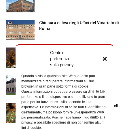
Chiusura estiva degli Uffici del Vicariato di
Roma
La Madonna della Neve a Santa Maria
Centro
Maggiore
preferenze
sulla privacy
Quando si visita qualsiasi sito Web, questo può
La Giornata mondiale dei nonni e degli
memorizzare o recuperare informazioni sul tuo
anziani: l’omelia del cardinale...
browser, in gran parte sotto forma di cookie.
Queste informazioni potrebbero essere su di te, le tue
preferenze o il tuo dispositivo e sono utilizzate in gran
parte per far funzionare il sito secondo le tue
Azzardo: a Termini il centro d’ascolto della
aspettative. Le informazioni di solito non ti identificano
Caritas
direttamente, ma possono fornire un'esperienza Web
più personalizzata. Poiché rispettiamo il tuo diritto alla
privacy, è possibile scegliere di non consentire alcuni
tipi di cookie.