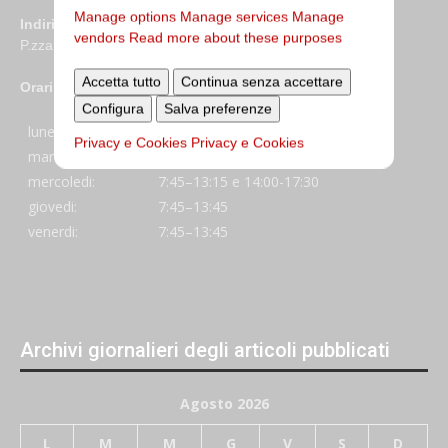
Manage options
Manage services
Manage
Indirizzo
vendors
Read more about these purposes
P.zza S. Giovanni in Laterano 6 00184 Roma
Accetta tutto
Continua senza accettare
Orari
Configura
Salva preferenze
lunedi:
7:45–13:45
Privacy e Cookies
Privacy e Cookies
martedi:
7:45–13:15 e 14:00-17:30
mercoledi:
7:45–13:15 e 14:00-17:30
giovedi:
7:45–13:45
venerdi:
7:45–13:45
Archivi giornalieri degli articoli pubblicati
Agosto 2026
L
M
M
G
V
S
D