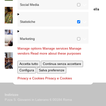
Social Media
Azzardo: a Termini il centro d’ascolto della
Caritas
Statistiche
A San Saba la Messa per la Giornata dei
nonni e...
Marketing
Manage options
Manage services
Manage
vendors
Read more about these purposes
Dichiarazione di Roma, l’intervento del
cardinale Reina in Campidoglio
Accetta tutto
Continua senza accettare
Configura
Salva preferenze
Privacy e Cookies
Privacy e Cookies
Indirizzo
P.zza S. Giovanni in Laterano 6 00184 Roma