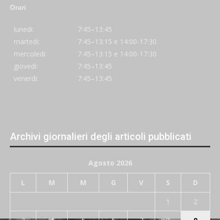
Orari
lunedi:
7:45–13:45
martedi:
7:45–13:15 e 14:00-17:30
mercoledi:
7:45–13:15 e 14:00-17:30
giovedi:
7:45–13:45
venerdi:
7:45–13:45
Archivi giornalieri degli articoli pubblicati
Agosto 2026
L
M
M
G
V
S
D
1
2