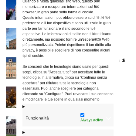
Quando si visita qualsiasi sito Web, questo può
Dal 28 al 31 agosto il pellegrinaggio
memorizzare o recuperare informazioni sul tuo
diocesano a Lourdes
browser, in gran parte sotto forma di cookie.
Queste informazioni potrebbero essere su di te, le tue
preferenze o il tuo dispositivo e sono utilizzate in gran
parte per far funzionare il sito secondo le tue
Nuove nomine nella diocesi di Roma
aspettative. Le informazioni di solito non ti identificano
direttamente, ma possono fornire un'esperienza Web
più personalizzata. Poiché rispettiamo il tuo diritto alla
privacy, è possibile scegliere di non consentire alcuni
tipi di cookie.
Chiusura estiva degli Uffici del Vicariato di
Roma
Se concordi che le tecnologie siano usate per questi
scopi, clicca su "Accetta tutto" per accettare tutte le
tecnologie. In alternativa, clicca su "Continua senza
accettare" per rifiutare tutte le tecnologie non
essenziali. Puoi anche scegliere per categoria
La Madonna della Neve a Santa Maria
cliccando su "Configura". Puoi revocare il tuo consenso
Maggiore
e modificare le tue scelte in qualsiasi momento
Funzionalità
La Giornata mondiale dei nonni e degli
Always active
anziani: l’omelia del cardinale...