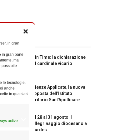
ticoli recenti
ser, in gran
e in gran parte
Spin Time: la dichiarazione
ttamente, ma
del cardinale vicario
è possibile
e le tecnologie.
Scienze Applicate, la nuova
Puoi anche
proposta dell’Istituto
celte in qualsiasi
Paritario Sant’Apollinare
Dal 28 al 31 agosto il
ways active
pellegrinaggio diocesano a
Lourdes