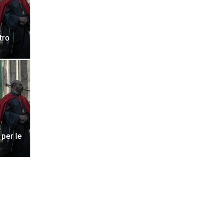
tro
 per le