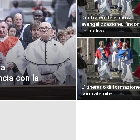
Confraternite e nuova
evangelizzazione, l’incon
formativo
la
ncia con la
L’itinerario di formazione
confraternite