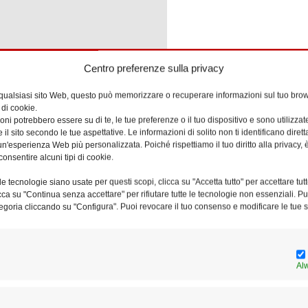
Centro preferenze sulla privacy
Ar
 qualsiasi sito Web, questo può memorizzare o recuperare informazioni sul tuo brow
 di cookie.
ni potrebbero essere su di te, le tue preferenze o il tuo dispositivo e sono utilizzat
e il sito secondo le tue aspettative. Le informazioni di solito non ti identificano dire
n'esperienza Web più personalizzata. Poiché rispettiamo il tuo diritto alla privacy, 
consentire alcuni tipi di cookie.
e tecnologie siano usate per questi scopi, clicca su "Accetta tutto" per accettare tutt
licca su "Continua senza accettare" per rifiutare tutte le tecnologie non essenziali. 
egoria cliccando su "Configura". Puoi revocare il tuo consenso e modificare le tue s
Al