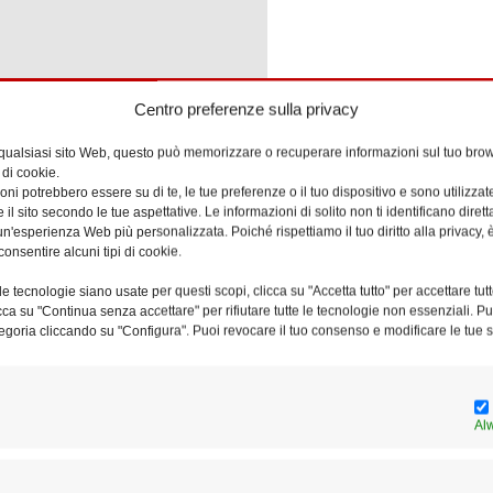
Centro preferenze sulla privacy
Ar
 qualsiasi sito Web, questo può memorizzare o recuperare informazioni sul tuo brow
 di cookie.
ni potrebbero essere su di te, le tue preferenze o il tuo dispositivo e sono utilizzat
e il sito secondo le tue aspettative. Le informazioni di solito non ti identificano dire
n'esperienza Web più personalizzata. Poiché rispettiamo il tuo diritto alla privacy, 
consentire alcuni tipi di cookie.
e tecnologie siano usate per questi scopi, clicca su "Accetta tutto" per accettare tutt
licca su "Continua senza accettare" per rifiutare tutte le tecnologie non essenziali. 
egoria cliccando su "Configura". Puoi revocare il tuo consenso e modificare le tue s
Al