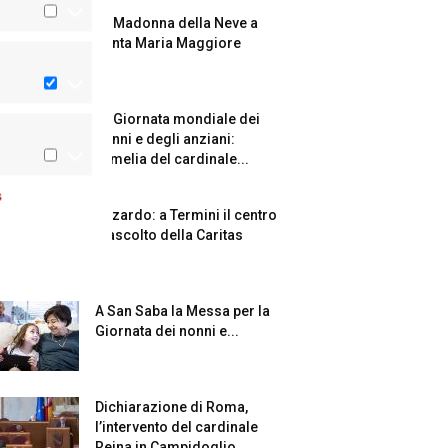
La Madonna della Neve a
Santa Maria Maggiore
La Giornata mondiale dei
nonni e degli anziani:
l’omelia del cardinale...
s
Azzardo: a Termini il centro
d’ascolto della Caritas
A San Saba la Messa per la
Giornata dei nonni e...
Dichiarazione di Roma,
l’intervento del cardinale
Reina in Campidoglio