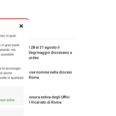
ticoli recenti
ser, in gran
e in gran parte
Dal 28 al 31 agosto il
ttamente, ma
pellegrinaggio diocesano a
è possibile
Lourdes
e le tecnologie.
Nuove nomine nella diocesi
Puoi anche
di Roma
celte in qualsiasi
Chiusura estiva degli Uffici
ways active
del Vicariato di Roma