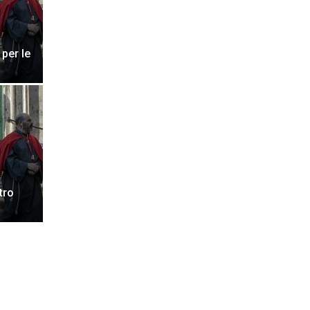
 per le
tro