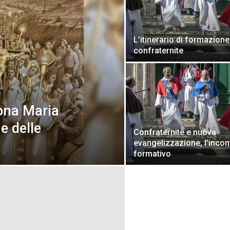
L’itinerario di formazione
confraternite
cona Maria
e delle
Confraternite e nuova
evangelizzazione, l’incon
formativo