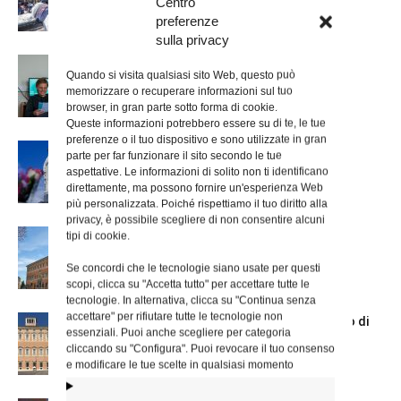
Centro
preferenze
sulla privacy
Scienze Applicate, la nuova proposta
Quando si visita qualsiasi sito Web, questo può
dell’Istituto Paritario Sant’Apollinare
memorizzare o recuperare informazioni sul tuo
browser, in gran parte sotto forma di cookie.
Queste informazioni potrebbero essere su di te, le tue
preferenze o il tuo dispositivo e sono utilizzate in gran
Dal 28 al 31 agosto il pellegrinaggio
parte per far funzionare il sito secondo le tue
diocesano a Lourdes
aspettative. Le informazioni di solito non ti identificano
direttamente, ma possono fornire un'esperienza Web
più personalizzata. Poiché rispettiamo il tuo diritto alla
privacy, è possibile scegliere di non consentire alcuni
Nuove nomine nella diocesi di Roma
tipi di cookie.
Se concordi che le tecnologie siano usate per questi
scopi, clicca su "Accetta tutto" per accettare tutte le
tecnologie. In alternativa, clicca su "Continua senza
accettare" per rifiutare tutte le tecnologie non
Chiusura estiva degli Uffici del Vicariato di
essenziali. Puoi anche scegliere per categoria
Roma
cliccando su "Configura". Puoi revocare il tuo consenso
e modificare le tue scelte in qualsiasi momento