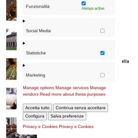
La Madonna della Neve a Santa Maria
Funzionalità
Maggiore
Always active
Social Media
La Giornata mondiale dei nonni e degli
anziani: l’omelia del cardinale...
Statistiche
Azzardo: a Termini il centro d’ascolto della
Caritas
Marketing
Manage options
Manage services
Manage
A San Saba la Messa per la Giornata dei
vendors
Read more about these purposes
nonni e...
Accetta tutto
Continua senza accettare
Configura
Salva preferenze
Dichiarazione di Roma, l’intervento del
Privacy e Cookies
Privacy e Cookies
cardinale Reina in Campidoglio