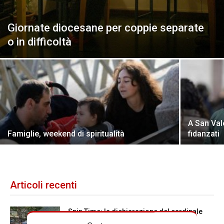
Giornate diocesane per coppie separate
o in difficoltà
A San Vale
Famiglie, weekend di spiritualità
fidanzati
Articoli recenti
Spin Time: la dichiarazione del cardinale
vicario