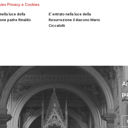
kies
Privacy e Cookies
 nella luce della
E’ entrato nella luce della
one padre Rinaldo
Resurrezione il diacono Mario
Ciccalotti
Ar
pu