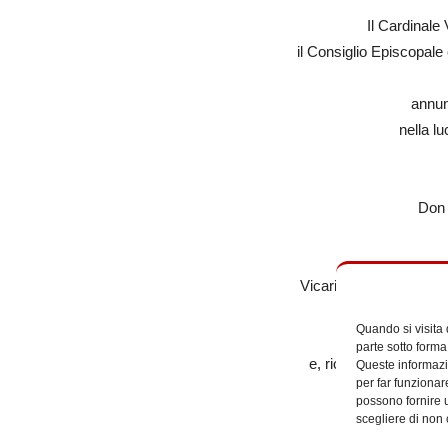
Il Cardinale
il Consiglio Episcopale 
annun
nella l
Do
Vicario cooperatore de
d
Quando si visita
parte sotto forma
e, ricordandone il ge
Queste informazio
per far funzionar
lo affidano all’
possono fornire u
e alla pregh
scegliere di non 
invocando la 