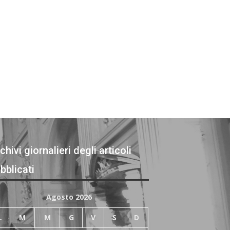
chivi giornalieri degli articoli
bblicati
Agosto 2026
L
M
M
G
V
S
D