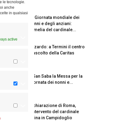
e le tecnologie.
Puoi anche
celte in qualsiasi
La Giornata mondiale dei
nonni e degli anziani:
l’omelia del cardinale...
ways active
Azzardo: a Termini il centro
d’ascolto della Caritas
A San Saba la Messa per la
Giornata dei nonni e...
Dichiarazione di Roma,
l’intervento del cardinale
s
Reina in Campidoglio