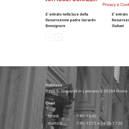
Privacy e Coo
E’ entrato nella luce della
E’ entrato
Resurrezione padre Gerardo
Resurrezi
Bonsignore
Giuliani
Indirizzo
P.zza S. Giovanni in Laterano 6 00184 Roma
Orari
lunedi:
7:45–13:45
martedi:
7:45–13:15 e 14:00-17:30