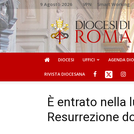
9 Agosto 2026
VPN
Smart Working
DIOCESI
DI
ROMA
DIOCESI
UFFICI
AGENDA DI
RIVISTA DIOCESANA
È entrato nella 
Resurrezione do