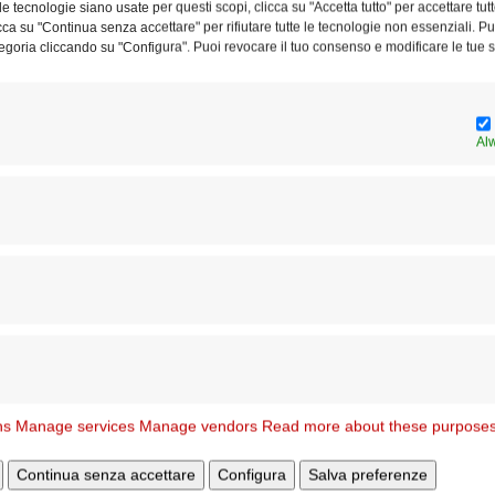
e tecnologie siano usate per questi scopi, clicca su "Accetta tutto" per accettare tutt
licca su "Continua senza accettare" per rifiutare tutte le tecnologie non essenziali. 
egoria cliccando su "Configura". Puoi revocare il tuo consenso e modificare le tue s
ani, sabato 5 febbraio 2022, alle ore 15.00,
occhia San Paolo della Croce
 Poggio Verde, 319)
Al
Articolo successivo
Progetto della Caritas per famiglie e minori
ns
Manage services
Manage vendors
Read more about these purpose
Continua senza accettare
Configura
Salva preferenze
STESSO AUTORE