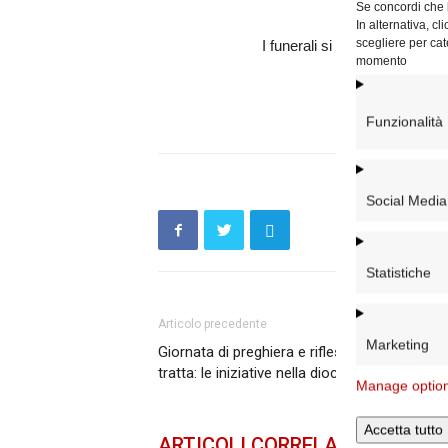
Se concordi che l
In alternativa, c
scegliere per cat
I funerali si svolgeranno dom
momento
presso la Parr
(Via
Funzionalità
Social Media
Statistiche
Articolo precedente
Marketing
Giornata di preghiera e riflessione contro la
tratta: le iniziative nella diocesi di Roma
Manage optio
Accetta tutto
ARTICOLI CORRELATI
DELLO 