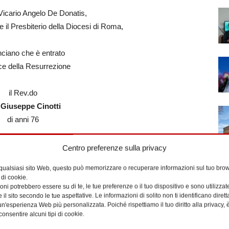
 Vicario Angelo De Donatis,
e il Presbiterio della Diocesi di Roma,
ciano che è entrato
uce della Resurrezione
il Rev.do
n
Giuseppe Cinotti
di anni 76
lla Parrocchia San Paolo della Croce
Centro preferenze sulla privacy
al 2003 al 2009
 qualsiasi sito Web, questo può memorizzare o recuperare informazioni sul tuo brow
 di cookie.
neroso e fecondo servizio pastorale,
ni potrebbero essere su di te, le tue preferenze o il tuo dispositivo e sono utilizzat
e il sito secondo le tue aspettative. Le informazioni di solito non ti identificano dire
abbraccio misericordioso di Dio
n'esperienza Web più personalizzata. Poiché rispettiamo il tuo diritto alla privacy, 
iera di suffragio dei fedeli,
consentire alcuni tipi di cookie.
pace e la gioia del Signore.