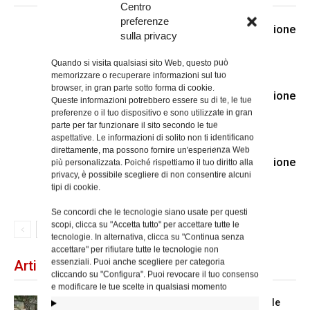
Centro
preferenze
E’ entrato nella luce della Resurrezione
sulla privacy
padre Gerardo Bonsignore
Quando si visita qualsiasi sito Web, questo può
memorizzare o recuperare informazioni sul tuo
browser, in gran parte sotto forma di cookie.
E’ entrato nella luce della Resurrezione
Queste informazioni potrebbero essere su di te, le tue
padre Rinaldo Giuliani
preferenze o il tuo dispositivo e sono utilizzate in gran
parte per far funzionare il sito secondo le tue
aspettative. Le informazioni di solito non ti identificano
direttamente, ma possono fornire un'esperienza Web
E’ entrato nella luce della Resurrezione
più personalizzata. Poiché rispettiamo il tuo diritto alla
privacy, è possibile scegliere di non consentire alcuni
il diacono Mario Ciccalotti
tipi di cookie.
Se concordi che le tecnologie siano usate per questi
scopi, clicca su "Accetta tutto" per accettare tutte le
tecnologie. In alternativa, clicca su "Continua senza
accettare" per rifiutare tutte le tecnologie non
essenziali. Puoi anche scegliere per categoria
Articoli recenti
cliccando su "Configura". Puoi revocare il tuo consenso
e modificare le tue scelte in qualsiasi momento
Spin Time: la dichiarazione del cardinale