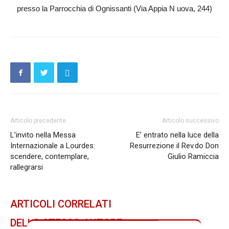
presso la Parrocchia di Ognissanti (Via Appia N uova, 244)
Articolo precedente
Articolo successivo
L’invito nella Messa
E’ entrato nella luce della
Internazionale a Lourdes:
Resurrezione il Rev.do Don
scendere, contemplare,
Giulio Ramiccia
rallegrarsi
ARTICOLI CORRELATI
DELLO STESSO AUTORE