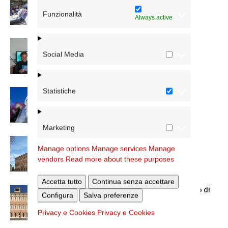
vicario
Funzionalità
Always active
Scienze Applicate, la nuova proposta
dell’Istituto Paritario Sant’Apollinare
Social Media
Statistiche
Dal 28 al 31 agosto il pellegrinaggio
diocesano a Lourdes
Marketing
Nuove nomine nella diocesi di Roma
Manage options
Manage services
Manage
vendors
Read more about these purposes
Accetta tutto
Continua senza accettare
Chiusura estiva degli Uffici del Vicariato di
Configura
Salva preferenze
Roma
Privacy e Cookies
Privacy e Cookies