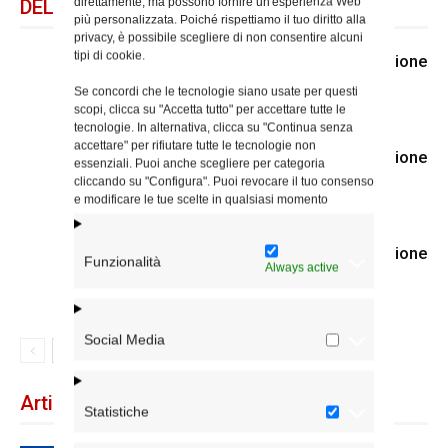
direttamente, ma possono fornire un'esperienza Web
DELLO STESSO AUTORE
più personalizzata. Poiché rispettiamo il tuo diritto alla
privacy, è possibile scegliere di non consentire alcuni
tipi di cookie.
E’ entrato nella luce della Resurrezione
padre Gerardo Bonsignore
Se concordi che le tecnologie siano usate per questi
scopi, clicca su "Accetta tutto" per accettare tutte le
tecnologie. In alternativa, clicca su "Continua senza
accettare" per rifiutare tutte le tecnologie non
E’ entrato nella luce della Resurrezione
essenziali. Puoi anche scegliere per categoria
padre Rinaldo Giuliani
cliccando su "Configura". Puoi revocare il tuo consenso
e modificare le tue scelte in qualsiasi momento
E’ entrato nella luce della Resurrezione
Funzionalità
Always active
il diacono Mario Ciccalotti
Social Media
Articoli recenti
Statistiche