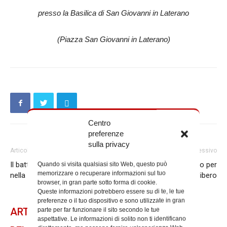
presso la Basilica di San Giovanni in Laterano
(Piazza San Giovanni in Laterano)
Centro
preferenze
sulla privacy
Articolo precedente
Articolo successivo
Il battesimo dei catecumeni
Due concorsi con l’Ufficio per
Quando si visita qualsiasi sito Web, questo può
memorizzare o recuperare informazioni sul tuo
nella veglia di Pasqua
la pastorale del tempo libero
browser, in gran parte sotto forma di cookie.
Queste informazioni potrebbero essere su di te, le tue
preferenze o il tuo dispositivo e sono utilizzate in gran
ARTICOLI CORRELATI
parte per far funzionare il sito secondo le tue
aspettative. Le informazioni di solito non ti identificano