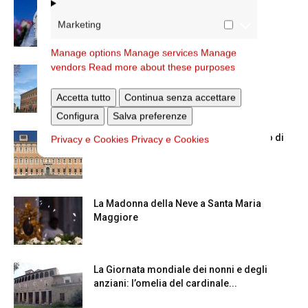
Dal 28 al 31 agosto il pellegrinaggio
diocesano a Lourdes
Marketing
Manage options
Manage services
Manage
vendors
Read more about these purposes
Nuove nomine nella diocesi di Roma
Accetta tutto
Continua senza accettare
Configura
Salva preferenze
Chiusura estiva degli Uffici del Vicariato di
Privacy e Cookies
Privacy e Cookies
Roma
La Madonna della Neve a Santa Maria
Maggiore
La Giornata mondiale dei nonni e degli
anziani: l’omelia del cardinale...