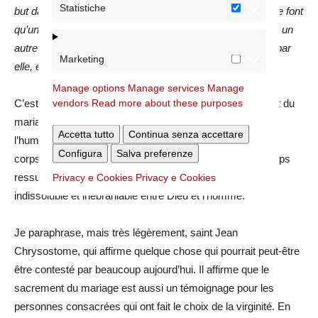
Statistiche
but dans le Vin, afin que le monde sache que tous deux ne font
qu’un / Il mourut sur la croix, mais elle ne l’échangea pour un
autre / elle est pleine d’amour pour sa mort, sachant que par
Marketing
elle, elle a la vie”.
Manage options
Manage services
Manage
C’est très fort que l’homme et la femme, par le sacrement du
vendors
Read more about these purposes
mariage, soient greffés sur l’unité du Fils de Dieu avec
Accetta tutto
Continua senza accettare
l’humanité, avec l’Église. Le Christ n’est plus jamais sans
Configura
Salva preferenze
corps, mais il s’agit désormais d’un corps de gloire, le corps
ressuscité. Le mariage participe donc de cette unité
Privacy e Cookies
Privacy e Cookies
indissoluble et inébranlable entre Dieu et l’homme.
Je paraphrase, mais très légèrement, saint Jean
Chrysostome, qui affirme quelque chose qui pourrait peut-être
être contesté par beaucoup aujourd’hui. Il affirme que le
sacrement du mariage est aussi un témoignage pour les
personnes consacrées qui ont fait le choix de la virginité. En