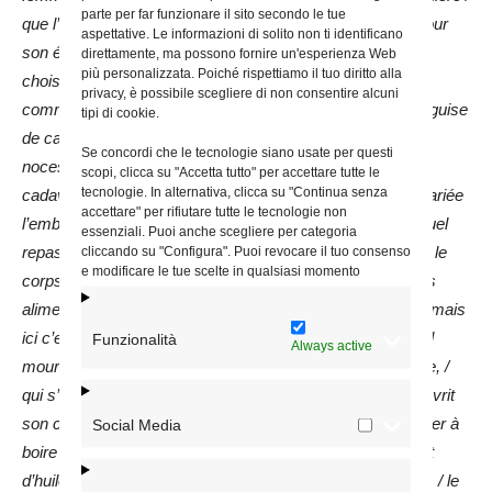
parte per far funzionare il sito secondo le tue
que l’Église est unie au Fils de Dieu. Quel époux meurt pour
aspettative. Le informazioni di solito non ti identificano
son épouse, si ce n’est notre Seigneur ? Quelle épouse a
direttamente, ma possono fornire un'esperienza Web
più personalizzata. Poiché rispettiamo il tuo diritto alla
choisi un homme mort pour époux ? / Qui, depuis le
privacy, è possibile scegliere di non consentire alcuni
commencement du monde, a jamais donné son sang en guise
tipi di cookie.
de cadeau de noces, / si ce n’est le Crucifié, qui scella les
Se concordi che le tecnologie siano usate per questi
noces avec ses propres blessures ? / Qui a jamais vu un
scopi, clicca su "Accetta tutto" per accettare tutte le
tecnologie. In alternativa, clicca su "Continua senza
cadavre placé au beau milieu d’un repas de noces, / la mariée
accettare" per rifiutare tutte le tecnologie non
l’embrassant, attendant d’être consolée par lui ? / Dans quel
essenziali. Puoi anche scegliere per categoria
repas de noces, si ce n’est celui-ci, a-t-on jamais rompu / le
cliccando su "Configura". Puoi revocare il tuo consenso
e modificare le tue scelte in qualsiasi momento
corps de l’époux pour nourrir les invités à la place d’autres
aliments ? / La mort sépare les femmes de leurs maris, / mais
ici c’est la mort qui unit cette Épouse à son Bien-aimé ! / Il
Funzionalità
Always active
mourut sur la croix et donna son corps à l’Épouse glorifiée, /
qui s’en empare et le mange chaque jour à sa table. / Il ouvrit
son côté et joint sa coupe au sang sacré / pour le lui donner à
Social Media
boire afin qu’elle oublie ses nombreuses idoles. / Elle l’oint
d’huile, s’en revêtit dans l’eau, le consomma dans le Pain, / le