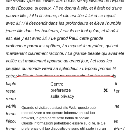
été révélé/ Que les invités aux noces se réjouissent de l’Époux
et de l’Épouse, si beaux. / Il se donna à elle, et il était né d’une
pauvre fille ; / il la fit sienne, et elle est liée à lui et se réjouit
avec lui ; / il descendit dans les profondeurs et éleva l’humble
jeune fille dans les hauteurs, / car ils ne font qu’un, et là où il
est, elle y est avec lui. / Le grand Paul, cette grande
profondeur parmi les apôtres, / a exposé le mystère, qui est
maintenant clairement raconté. / La grande beauté qui avait été
voilée est maintenant apparue au grand jour, / et tous les
peuples du monde virent sa splendeur. / L’Époux promis fit
entrer la fille du jour dans un nouveau sein, / et les eaux du
baptême entrèrent en travail et lui donnèrent naissance : / Il
Centro
preferenze
resta dans l’eau et l’invita : elle descendit, se revêtit de Lui et
sulla privacy
remonta ; / elle Le reçut dans l’Eucharistie, et ainsi se
vérifièrent les paroles de Moïse selon lesquelles les deux ne
Quando si visita qualsiasi sito Web, questo può
memorizzare o recuperare informazioni sul tuo
feront qu’un. / De l’eau naît l’union chaste et sainte / de
browser, in gran parte sotto forma di cookie.
l’épouse et de l’époux, unis en esprit dans le baptême. / Les
Queste informazioni potrebbero essere su di te, le tue
femmes ne sont pas unies à leurs maris de la même manière /
preferenze o il tuo dispositivo e sono utilizzate in gran