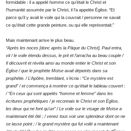
formidable : il a appelé homme ce qu’était le Christ et
l’humanité assumée par le Christ, il l’a appelée Église. “Et
parce qu’il y avait le voile qui la couvrait / personne ne savait
ce qu’était cette grande peinture, ou qui elle représentait.”
Mais maintenant arrive le plus beau.
“Après les noces [donc après la Pâque du Christ], Paul entra,
vit / le voile étendu dessus, le prit et l’arracha au beau couple /
Il découvrit et révéla ainsi au monde entier le Christ et son
Église / que le prophète Moïse avait dépeints dans sa
prophétie. / L’Apôtre, tremblant, s’écria : “Ce mystère est
grand” / et commença à montrer ce qu’était le tableau couvert :
/ “En ceux qui sont appelés “homme et femme” dans les
écritures prophétiques / je reconnais le Christ et son Église,
les deux qui ne font qu’un” / Le voile sur le visage de Moïse a
maintenant été ôté ; / venez tous voir une splendeur dont on ne
se lasse point ; / le grand mystère qui fut voilé a maintenant