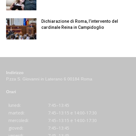
Dichiarazione di Roma, l’intervento del
cardinale Reina in Campidoglio
Indirizzo
P.zza S. Giovanni in Laterano 6 00184 Roma
Orari
lunedi:
7:45–13:45
martedi:
7:45–13:15 e 14:00-17:30
mercoledi:
7:45–13:15 e 14:00-17:30
giovedi:
7:45–13:45
venerdi:
7:45–13:45