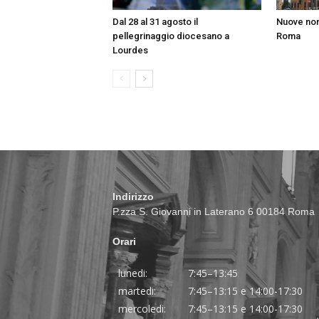
Dal 28 al 31 agosto il
Nuove nom
pellegrinaggio diocesano a
Roma
Lourdes
Indirizzo
P.zza S. Giovanni in Laterano 6 00184 Roma
Orari
lunedi:
7:45–13:45
martedi:
7:45–13:15 e 14:00-17:30
mercoledi:
7:45–13:15 e 14:00-17:30