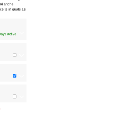
Puoi anche
celte in qualsiasi
ways active
s