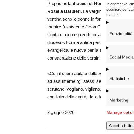
Proprio nella
diocesi di Roma
avvenne la pr
In alternativa, c
scegliere per cat
Rosella Barbieri
. Le vergini consacrate att
momento
ventina sono le donne in formazione; a guid
mentre l’assistente è don
Concetto Occhipi
Funzionalità
si intrecciano e prendono la forma dell’oggi – 
diocesi -. Forma antica perché affonda le sue r
evangelica, e nuova per la sua rifioritura all’i
Social Media
consacrazione delle vergini fosse rivisto».
«Con il cuore abitato dallo Spirito di Dio – o
Statistiche
ad assumerne “gli stessi sentimenti”, potrem
scrutano, vegliano, vigilano, ascoltano, sof
con l’olio della carità, della tenerezza, della
Marketing
2 giugno 2020
Manage optio
Accetta tutto