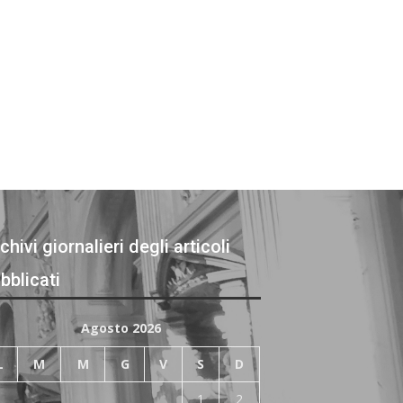
chivi giornalieri degli articoli
bblicati
Agosto 2026
L
M
M
G
V
S
D
1
2