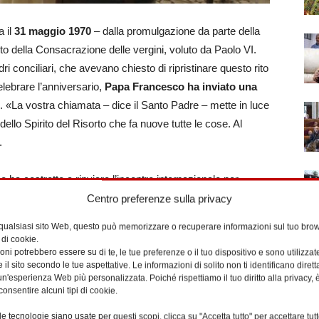
a il
31 maggio 1970
– dalla promulgazione da parte della
o della Consacrazione delle vergini, voluto da Paolo VI.
i conciliari, che avevano chiesto di ripristinare questo rito
elebrare l’anniversario,
Papa Francesco ha inviato una
m
. «La vostra chiamata – dice il Santo Padre – mette in luce
dello Spirito del Risorto che fa nuove tutte le cose. Al
.
ha costretto a rinviare l’incontro internazionale per
il Pontefice evidenzia che «la fedeltà del Padre ancora
Centro preferenze sulla privacy
rio di essere consacrate al Signore nella verginità vissuta
 qualsiasi sito Web, questo può memorizzare o recuperare informazioni sul tuo brow
rale, radicate in una Chiesa particolare, in una forma di
 di cookie.
a». Di qui l’invito del Papa a proseguire «in questo
ni potrebbero essere su di te, le tue preferenze o il tuo dispositivo e sono utilizzat
e il sito secondo le tue aspettative. Le informazioni di solito non ti identificano dire
hé «vi siano seri percorsi di discernimento vocazionale e
n'esperienza Web più personalizzata. Poiché rispettiamo il tuo diritto alla privacy, 
consentire alcuni tipi di cookie.
e tecnologie siano usate per questi scopi, clicca su "Accetta tutto" per accettare tutt