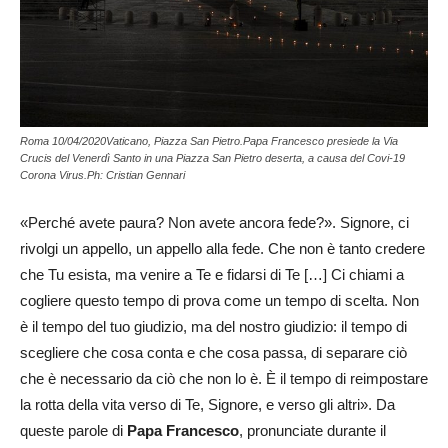
Roma 10/04/2020Vaticano, Piazza San Pietro.Papa Francesco presiede la Via
Crucis del Venerdì Santo in una Piazza San Pietro deserta, a causa del Covi-19
Corona Virus.Ph: Cristian Gennari
«Perché avete paura? Non avete ancora fede?». Signore, ci
rivolgi un appello, un appello alla fede. Che non è tanto credere
che Tu esista, ma venire a Te e fidarsi di Te […] Ci chiami a
cogliere questo tempo di prova come un tempo di scelta. Non
è il tempo del tuo giudizio, ma del nostro giudizio: il tempo di
scegliere che cosa conta e che cosa passa, di separare ciò
che è necessario da ciò che non lo è. È il tempo di reimpostare
la rotta della vita verso di Te, Signore, e verso gli altri». Da
queste parole di
Papa Francesco
, pronunciate durante il