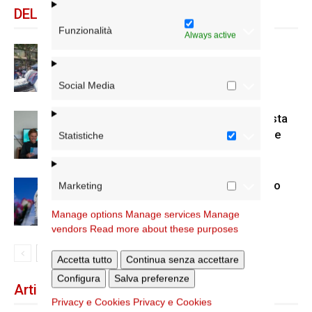
DELLO STESSO AUTORE
Funzionalità
Always active
Spin Time: la dichiarazione del
cardinale vicario
Social Media
Scienze Applicate, la nuova proposta
dell’Istituto Paritario Sant’Apollinare
Statistiche
Dal 28 al 31 agosto il pellegrinaggio
Marketing
diocesano a Lourdes
Manage options
Manage services
Manage
vendors
Read more about these purposes
Accetta tutto
Continua senza accettare
Configura
Salva preferenze
Articoli recenti
Privacy e Cookies
Privacy e Cookies