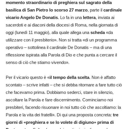
momento straordinario di preghiera sul sagrato della
basilica di San Pietro lo scorso 27 marzo
, parte il
cardinale
vicario Angelo De Donatis
. Lo fa in una
lettera
, inviata ai
sacerdoti e ai diaconi della diocesi di Roma, nella giornata di
oggi (lunedì 11 maggio), alla quale allega una
scheda
«da
utilizzare con il presbiterio». Non si tratta «di un programma
operativo – sottolinea il cardinale De Donatis – ma di una
riflessione ispirata alla Parola di Dio e che punta a cercare il
senso di ciò che stiamo vivendo».
Per il vicario questo è «
il tempo della scelta
. Non è affatto
scontato – scrive infatti – che si debba ritornare a fare tutto ciò
che facevamo prima. Dobbiamo sederci, stare in silenzio,
ascoltare la Parola e fare discernimento. Cominciamo noi
presbiteri, facendo risuonare in noi tutto ciò che ascoltiamo: la
Parola e la vita dei fratelli». Di qui una proposta concreta:
tre
giorni di «preghiera e se lo volete di digiuno» prima di