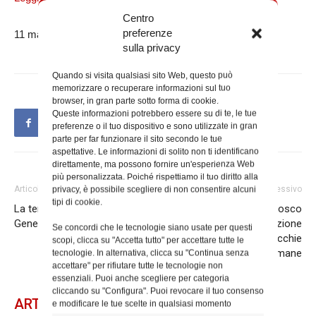
Centro
preferenze
11 maggio 2020
sulla privacy
Quando si visita qualsiasi sito Web, questo può
memorizzare o recuperare informazioni sul tuo
browser, in gran parte sotto forma di cookie.
Queste informazioni potrebbero essere su di te, le tue
preferenze o il tuo dispositivo e sono utilizzate in gran
parte per far funzionare il sito secondo le tue
aspettative. Le informazioni di solito non ti identificano
direttamente, ma possono fornire un'esperienza Web
più personalizzata. Poiché rispettiamo il tuo diritto alla
Articolo precedente
privacy, è possibile scegliere di non consentire alcuni
Articolo successivo
tipi di cookie.
La terza edizione del Cantiere
Partite da San Giovanni Bosco
Generiamo lavORO
le operazioni di sanificazione
Se concordi che le tecnologie siano usate per questi
straordinaria delle parrocchie
scopi, clicca su "Accetta tutto" per accettare tutte le
romane
tecnologie. In alternativa, clicca su "Continua senza
accettare" per rifiutare tutte le tecnologie non
essenziali. Puoi anche scegliere per categoria
cliccando su "Configura". Puoi revocare il tuo consenso
ARTICOLI CORRELATI
e modificare le tue scelte in qualsiasi momento