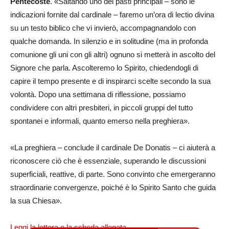
Pentecoste
. «Saltando uno dei pasti principali – sono le
indicazioni fornite dal cardinale – faremo un’ora di lectio divina
su un testo biblico che vi invierò, accompagnandolo con
qualche domanda. In silenzio e in solitudine (ma in profonda
comunione gli uni con gli altri) ognuno si metterà in ascolto del
Signore che parla. Ascolteremo lo Spirito, chiedendogli di
capire il tempo presente e di inspirarci scelte secondo la sua
volontà. Dopo una settimana di riflessione, possiamo
condividere con altri presbiteri, in piccoli gruppi del tutto
spontanei e informali, quanto emerso nella preghiera».
«La preghiera – conclude il cardinale De Donatis – ci aiuterà a
riconoscere ciò che è essenziale, superando le discussioni
superficiali, reattive, di parte. Sono convinto che emergeranno
straordinarie convergenze, poiché è lo Spirito Santo che guida
la sua Chiesa».
Leggi la lettera e la scheda allegata