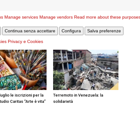
r i
La Veglia diocesana di Pentecoste
ns
Manage services
Manage vendors
Read more about these purpose
STESSO AUTORE
Continua senza accettare
Configura
Salva preferenze
kies
Privacy e Cookies
luglio le iscrizioni per la
Terremoto in Venezuela: la
tudio Caritas “Arte è vita”
solidarietà