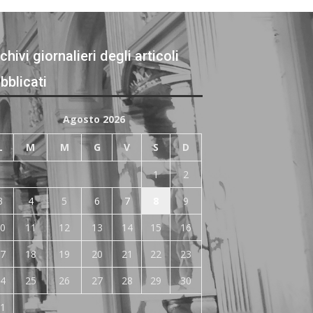
chivi giornalieri degli articoli
bblicati
Agosto 2026
L
M
M
G
V
S
D
1
2
3
4
5
6
7
8
9
0
11
12
13
14
15
16
7
18
19
20
21
22
23
4
25
26
27
28
29
30
1