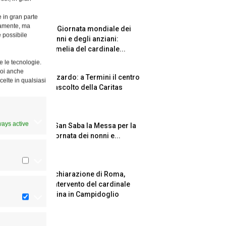
e in gran parte
ttamente, ma
La Giornata mondiale dei
è possibile
nonni e degli anziani:
l’omelia del cardinale...
e le tecnologie.
Puoi anche
Azzardo: a Termini il centro
celte in qualsiasi
d’ascolto della Caritas
ways active
A San Saba la Messa per la
Giornata dei nonni e...
Dichiarazione di Roma,
l’intervento del cardinale
Reina in Campidoglio