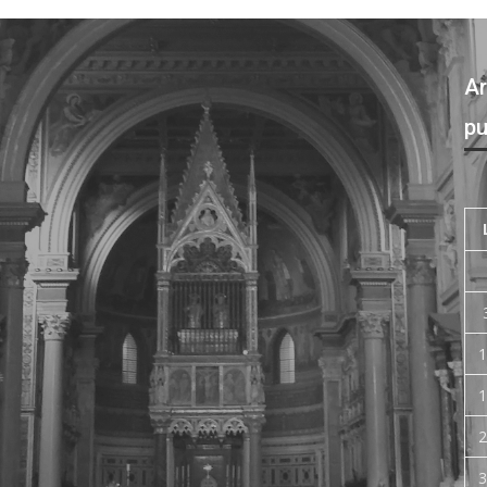
Ar
pu
1
1
2
3