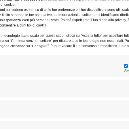
 di cookie.
gno a favore del dialogo e della solidarietà con chi ha di
ni potrebbero essere su di te, le tue preferenze o il tuo dispositivo e sono utilizzat
una possibilità di vita migliore». Questo l’obiettivo
e il sito secondo le tue aspettative. Le informazioni di solito non ti identificano dire
n'esperienza Web più personalizzata. Poiché rispettiamo il tuo diritto alla privacy, 
giugno in tutta Italia e, a Roma, in via della Conciliazione.
consentire alcuni tipi di cookie.
con
Masci
(Movimento Adulti Scout Cattolici Italiani) e
e tecnologie siano usate per questi scopi, clicca su "Accetta tutto" per accettare tutt
licca su "Continua senza accettare" per rifiutare tutte le tecnologie non essenziali. 
a e oltre 30 associazioni nazionali.
egoria cliccando su "Configura". Puoi revocare il tuo consenso e modificare le tue s
Al
Articolo successivo