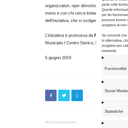
parte sotto forma
organizzatori, «per dimostrare il proprio impe
Queste informazio
meno e con chi cerca lontano dalla sua patria 
per far funzionar
possono fornire u
dell’iniziativa, che si svolgerà il prossimo 15 
scegliere di non 
L’iniziativa è promossa da
Focsiv
, d’intesa 
Se concordi che l
In alternativa, c
Municipio I Centro Storico, la Caritas di Rom
scegliere per cat
momento
5 giugno 2019
Funzionalità
Social Media
Statistiche
Articolo precedente