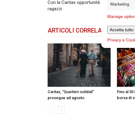
Con la Caritas opportunità di volontariato pe
Marketing
ragazzi
Manage optio
ARTICOLI CORRELATI
DELLO 
Accetta tutto
Privacy e Coo
Caritas, “Quartieri solidali”
Fino al 30 
prosegue ad agosto
borsa di s