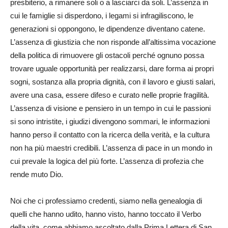
presbiterio, a rimanere soli o a lasciarci da soli. L’assenza in
cui le famiglie si disperdono, i legami si infragiliscono, le
generazioni si oppongono, le dipendenze diventano catene.
L’assenza di giustizia che non risponde all’altissima vocazione
della politica di rimuovere gli ostacoli perché ognuno possa
trovare uguale opportunità per realizzarsi, dare forma ai propri
sogni, sostanza alla propria dignità, con il lavoro e giusti salari,
avere una casa, essere difeso e curato nelle proprie fragilità.
L’assenza di visione e pensiero in un tempo in cui le passioni
si sono intristite, i giudizi divengono sommari, le informazioni
hanno perso il contatto con la ricerca della verità, e la cultura
non ha più maestri credibili. L’assenza di pace in un mondo in
cui prevale la logica del più forte. L’assenza di profezia che
rende muto Dio.
Noi che ci professiamo credenti, siamo nella genealogia di
quelli che hanno udito, hanno visto, hanno toccato il Verbo
della vita, come abbiamo ascoltato dalla Prima Lettera di San