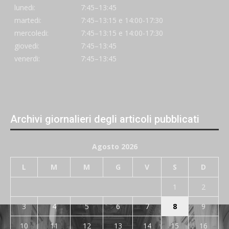
lunedi:
7:45–13:45
martedi:
7:45–13:15 e 14:00-17:30
mercoledi:
7:45–13:15 e 14:00-17:30
giovedi:
7:45–13:45
venerdi:
7:45–13:45
Archivi giornalieri degli articoli pubblicati
Agosto 2026
L
M
M
G
V
S
D
1
2
3
4
5
6
7
8
9
10
11
12
13
14
15
16