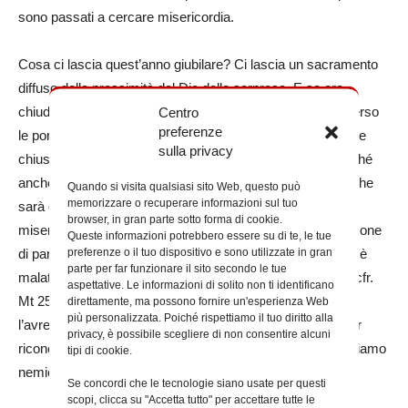
sono passati a cercare misericordia.
Cosa ci lascia quest’anno giubilare? Ci lascia un sacramento
diffuso della prossimità del Dio delle sorprese. E se ora
chiudiamo la Porta, sappiamo che il Risorto passa attraverso
Centro
preferenze
le porte chiuse, e non si stanca di bussare alle nostre porte
sulla privacy
chiuse. Per offrire e trovare misericordia. Si, trovare, perché
anche lui la cerca. Infatti ci ha detto dell’ultima sorpresa, che
Quando si visita qualsiasi sito Web, questo può
memorizzare o recuperare informazioni sul tuo
sarà quando alla fine, saremo giudicati sull’amore, sulla
browser, in gran parte sotto forma di cookie.
misericordia, sul bicchiere d’acqua a chi ha sete; sul boccone
Queste informazioni potrebbero essere su di te, le tue
preferenze o il tuo dispositivo e sono utilizzate in gran
di pane a chi ha fame; sulla vicinanza a chi è in carcere o è
parte per far funzionare il sito secondo le tue
malato; sul vestire chi è nudo; accogliere chi è straniero (cfr.
aspettative. Le informazioni di solito non ti identificano
Mt 25, 31-46). Facendolo al più piccolo dei nostri fratelli,
direttamente, ma possono fornire un'esperienza Web
più personalizzata. Poiché rispettiamo il tuo diritto alla
l’avremo fatto a Lui. E quanta speranza c’è in questo poter
privacy, è possibile scegliere di non consentire alcuni
riconoscere fratelli tutti, includendo anche coloro che riteniamo
tipi di cookie.
nemici.
Se concordi che le tecnologie siano usate per questi
scopi, clicca su "Accetta tutto" per accettare tutte le