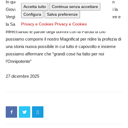
In questa nuova tappa che si apre davanti a noi ci aiuti San
Accetta tutto
Continua senza accettare
Giovanni evangelista, il discepolo amato, interceda per noi la
Configura
Salva preferenze
Vergine Santissima, la Madre della fiducia, del Divino Amore e
Privacy e Cookies
Privacy e Cookies
la Salvezza del popolo romano perché con lei e come
intrecciando le parole degli uomini con la Parola di Dio
possiamo comporre il nostro Magnificat per ridire la profezia di
una storia nuova possibile in cui tutto è capovolto e insieme
possiamo affermare che “grandi cose ha fatto per noi
l’Onnipotente”
27 dicembre 2025