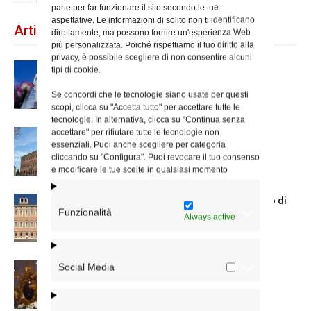
parte per far funzionare il sito secondo le tue
aspettative. Le informazioni di solito non ti identificano
Articoli recenti
direttamente, ma possono fornire un'esperienza Web
più personalizzata. Poiché rispettiamo il tuo diritto alla
privacy, è possibile scegliere di non consentire alcuni
Dal 28 al 31 agosto il pellegrinaggio
tipi di cookie.
diocesano a Lourdes
Se concordi che le tecnologie siano usate per questi
scopi, clicca su "Accetta tutto" per accettare tutte le
tecnologie. In alternativa, clicca su "Continua senza
accettare" per rifiutare tutte le tecnologie non
Nuove nomine nella diocesi di Roma
essenziali. Puoi anche scegliere per categoria
cliccando su "Configura". Puoi revocare il tuo consenso
e modificare le tue scelte in qualsiasi momento
Chiusura estiva degli Uffici del Vicariato di
Funzionalità
Roma
Always active
Social Media
La Madonna della Neve a Santa Maria
Maggiore