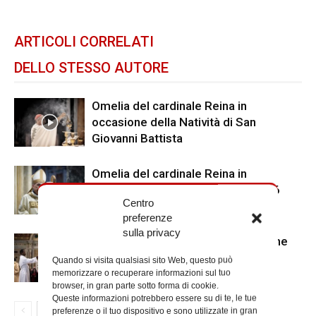
ARTICOLI CORRELATI
DELLO STESSO AUTORE
Omelia del cardinale Reina in
occasione della Natività di San
Giovanni Battista
Omelia del cardinale Reina in
occasione del Corpus Domini 2026
Centro
preferenze
sulla privacy
Ringraziamenti del vicario al termine
dell’Anno Santo
Quando si visita qualsiasi sito Web, questo può
memorizzare o recuperare informazioni sul tuo
browser, in gran parte sotto forma di cookie.
Queste informazioni potrebbero essere su di te, le tue
preferenze o il tuo dispositivo e sono utilizzate in gran