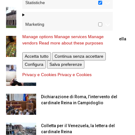
Statistiche
La Giornata mondiale dei nonni e degli
anziani: l’omelia del cardinale...
Marketing
Manage options
Manage services
Manage
Azzardo: a Termini il centro d’ascolto della
vendors
Read more about these purposes
Caritas
Accetta tutto
Continua senza accettare
Configura
Salva preferenze
A San Saba la Messa per la Giornata dei
nonni e...
Privacy e Cookies
Privacy e Cookies
Dichiarazione di Roma, l’intervento del
cardinale Reina in Campidoglio
Colletta per il Venezuela, la lettera del
cardinale Reina