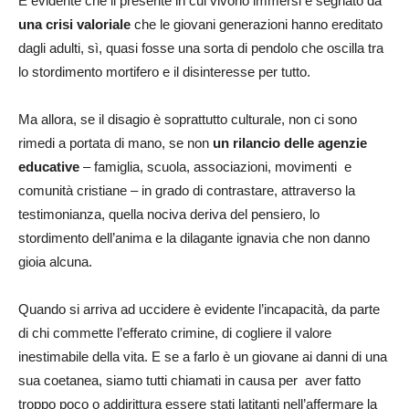
È evidente che il presente in cui vivono immersi è segnato da
una crisi valoriale
che le giovani generazioni hanno ereditato
dagli adulti, sì, quasi fosse una sorta di pendolo che oscilla tra
lo stordimento mortifero e il disinteresse per tutto.
Ma allora, se il disagio è soprattutto culturale, non ci sono
rimedi a portata di mano, se non
un rilancio delle agenzie
educative
– famiglia, scuola, associazioni, movimenti e
comunità cristiane – in grado di contrastare, attraverso la
testimonianza, quella nociva deriva del pensiero, lo
stordimento dell’anima e la dilagante ignavia che non danno
gioia alcuna.
Quando si arriva ad uccidere è evidente l’incapacità, da parte
di chi commette l’efferato crimine, di cogliere il valore
inestimabile della vita. E se a farlo è un giovane ai danni di una
sua coetanea, siamo tutti chiamati in causa per aver fatto
troppo poco o addirittura essere stati latitanti nell’affermare la