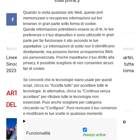
sulla privacy
Quando si visita qualsiasi sito Web, questo può
memorizzare o recuperare informazioni sul tuo
browser, in gran parte sotto forma di cookie.
Queste informazioni potrebbero essere su di te, le tue
preferenze o il tuo dispositivo e sono utilizzate in gran
parte per far funzionare il sito secondo le tue
aspettative. Le informazioni di solito non ti identificano
Articolo precedente
Articolo successivo
direttamente, ma possono fornire un'esperienza Web
Linee guida per il Cammino
Santi Vitale e compagni martiri,
più personalizzata. Poiché rispettiamo il tuo diritto alla
privacy, è possibile scegliere di non consentire alcuni
Sinodale – Fase Sapienziale
le cresime degli adulti da tutta
tipi di cookie.
2023-2024
Roma
Se concordi che le tecnologie siano usate per questi
scopi, clicca su "Accetta tutto" per accettare tutte le
tecnologie. In alternativa, clicca su "Continua senza
ARTICOLI CORRELATI
accettare" per rifiutare tutte le tecnologie non
essenziali. Puoi anche scegliere per categoria
DELLO STESSO AUTORE
cliccando su "Configura". Puoi revocare il tuo consenso
e modificare le tue scelte in qualsiasi momento
Dal 28 al 31 agosto il pellegrinaggio
diocesano a Lourdes
Funzionalità
Always active