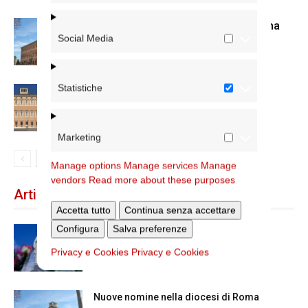
Nuove nomine nella diocesi di Roma
Social Media
Statistiche
Chiusura estiva degli Uffici del
Vicariato di Roma
Marketing
Manage options
Manage services
Manage
vendors
Read more about these purposes
Articoli recenti
Accetta tutto
Continua senza accettare
Configura
Salva preferenze
Dal 28 al 31 agosto il pellegrinaggio
diocesano a Lourdes
Privacy e Cookies
Privacy e Cookies
Nuove nomine nella diocesi di Roma