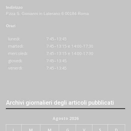
Indirizzo
P.zza S. Giovanni in Laterano 6 00184 Roma
Orari
lunedi:
7:45–13:45
martedi:
7:45–13:15 e 14:00-17:30
mercoledi:
7:45–13:15 e 14:00-17:30
giovedi:
7:45–13:45
venerdi:
7:45–13:45
Archivi giornalieri degli articoli pubblicati
Agosto 2026
L
M
M
G
V
S
D