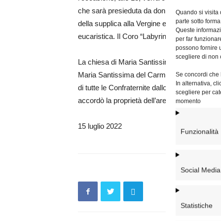
che sarà presieduta da don Francesco Tedesch
Quando si visita
parte sotto forma
della supplica alla Vergine e l’esposizione d
Queste informazio
eucaristica. Il Coro “Labyrintuhus Vocum” ac
per far funzionar
possono fornire u
scegliere di non 
La chiesa di Maria Santissima del Carmine all
Maria Santissima del Carmine. Nel 1621 Pap
Se concordi che l
In alternativa, c
di tutte le Confraternite dallo stesso titolo” d
scegliere per cat
accordò la proprietà dell’area della chiesa.
momento
15 luglio 2022
Funzionalità
Social Media
Statistiche