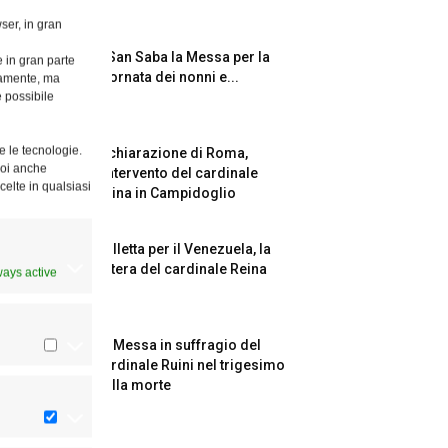
ser, in gran
A San Saba la Messa per la
e in gran parte
Giornata dei nonni e...
ttamente, ma
è possibile
e le tecnologie.
Dichiarazione di Roma,
Puoi anche
l’intervento del cardinale
celte in qualsiasi
Reina in Campidoglio
Colletta per il Venezuela, la
lettera del cardinale Reina
ways active
La Messa in suffragio del
cardinale Ruini nel trigesimo
della morte