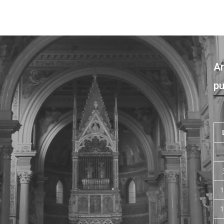
Ar
pu
1
1