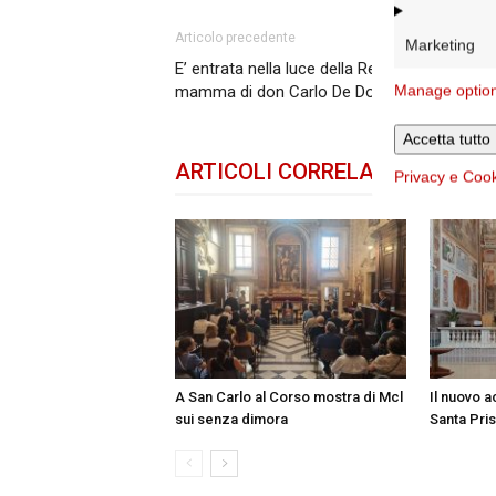
Articolo precedente
Marketing
E’ entrata nella luce della Resurrezione Vittor
Manage optio
mamma di don Carlo De Dominicis
Accetta tutto
ARTICOLI CORRELATI
DELLO 
Privacy e Coo
A San Carlo al Corso mostra di Mcl
Il nuovo a
sui senza dimora
Santa Pri