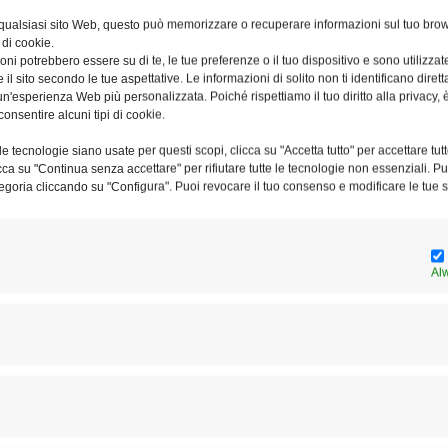
i, cappellano dell’Arciconfraternita. Seguirà la recita
 qualsiasi sito Web, questo può memorizzare o recuperare informazioni sul tuo brow
 di cookie.
el Santissimo Sacramento; infine la benedizione
ni potrebbero essere su di te, le tue preferenze o il tuo dispositivo e sono utilizzat
compagnerà la liturgia.
e il sito secondo le tue aspettative. Le informazioni di solito non ti identificano dire
n'esperienza Web più personalizzata. Poiché rispettiamo il tuo diritto alla privacy, 
consentire alcuni tipi di cookie.
e Tre Cannelle è sede ufficiale dell’Arciconfraternita di
a Gregorio XV riconobbe la Confraternita “Madre e capo
e tecnologie siano usate per questi scopi, clicca su "Accetta tutto" per accettare tutt
licca su "Continua senza accettare" per rifiutare tutte le tecnologie non essenziali. 
i tutto il mondo e poi, con un Breve del 3 febbraio 1623, le
egoria cliccando su "Configura". Puoi revocare il tuo consenso e modificare le tue s
Al