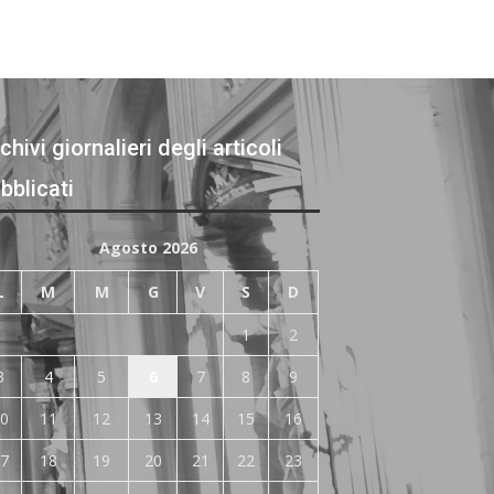
chivi giornalieri degli articoli
bblicati
Agosto 2026
L
M
M
G
V
S
D
1
2
3
4
5
6
7
8
9
0
11
12
13
14
15
16
7
18
19
20
21
22
23