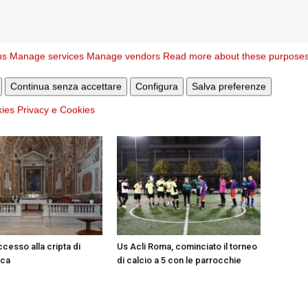
Articolo successivo
ia,
La Giornata Mondiale dei Nonni e degli Anziani:
ns
Manage services
Manage vendors
Read more about these purpose
visitare chi è solo
Continua senza accettare
Configura
Salva preferenze
STESSO AUTORE
kies
Privacy e Cookies
ccesso alla cripta di
Us Acli Roma, cominciato il torneo
sca
di calcio a 5 con le parrocchie