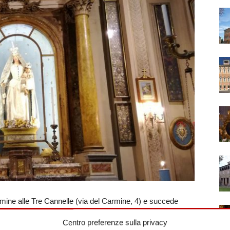
mine alle Tre Cannelle (via del Carmine, 4) e succede
a del Monte Carmelo, che si celebra il 16 luglio. Per
Centro preferenze sulla privacy
ssa in occasione della Beata Vergine Maria Santissima,