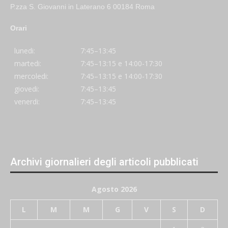
P.zza S. Giovanni in Laterano 6 00184 Roma
Orari
lunedi:
7:45–13:45
martedi:
7:45–13:15 e 14:00-17:30
mercoledi:
7:45–13:15 e 14:00-17:30
giovedi:
7:45–13:45
venerdi:
7:45–13:45
Archivi giornalieri degli articoli pubblicati
Agosto 2026
L
M
M
G
V
S
D