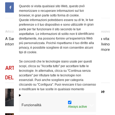
Quando si visita qualsiasi sito Web, questo può
memorizzare o recuperare informazioni sul tuo
browser, in gran parte sotto forma di cookie.
Queste informazioni potrebbero essere su di te, le tue
preferenze o il tuo dispositivo e sono utilizzate in gran
parte per far funzionare il sito secondo le tue
Articolo precedente
Articolo successivo
aspettative. Le informazioni di solito non ti identificano
A San Giuliano conversazioni
direttamente, ma possono fornire un'esperienza Web
La 43ª Giornata per la vita:
più personalizzata. Poiché rispettiamo il tuo diritto alla
intorno alla pandemia
domenica la Messa al Divino
privacy, è possibile scegliere di non consentire alcuni
Amore
tipi di cookie.
Se concordi che le tecnologie siano usate per questi
scopi, clicca su "Accetta tutto" per accettare tutte le
ARTICOLI CORRELATI
tecnologie. In alternativa, clicca su "Continua senza
accettare" per rifiutare tutte le tecnologie non
DELLO STESSO AUTORE
essenziali. Puoi anche scegliere per categoria
cliccando su "Configura". Puoi revocare il tuo consenso
e modificare le tue scelte in qualsiasi momento
Caritas, “Quartieri solidali” prosegue
ad agosto
Funzionalità
Always active