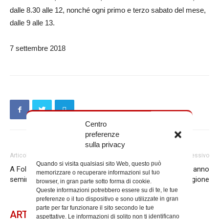
dalle 8.30 alle 12, nonché ogni primo e terzo sabato del mese,
dalle 9 alle 13.
7 settembre 2018
Centro
preferenze
sulla privacy
Articolo precedente
Articolo successivo
Quando si visita qualsiasi sito Web, questo può
A Foligno la tre giorni per tutti i
L’assemblea di inizio anno
memorizzare o recuperare informazioni sul tuo
seminaristi
degli insegnanti di religione
browser, in gran parte sotto forma di cookie.
Queste informazioni potrebbero essere su di te, le tue
preferenze o il tuo dispositivo e sono utilizzate in gran
parte per far funzionare il sito secondo le tue
ARTICOLI CORRELATI
aspettative. Le informazioni di solito non ti identificano