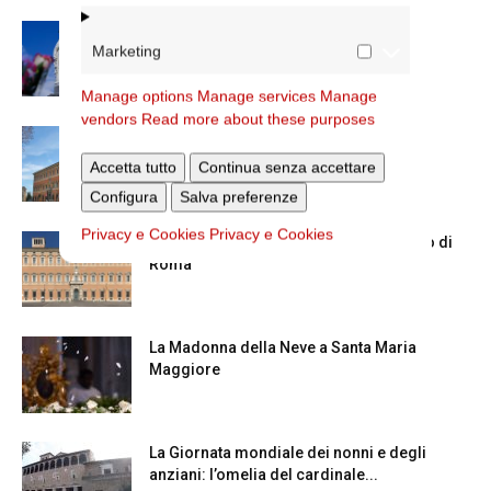
Dal 28 al 31 agosto il pellegrinaggio
Marketing
diocesano a Lourdes
Manage options
Manage services
Manage
vendors
Read more about these purposes
Nuove nomine nella diocesi di Roma
Accetta tutto
Continua senza accettare
Configura
Salva preferenze
Privacy e Cookies
Privacy e Cookies
Chiusura estiva degli Uffici del Vicariato di
Roma
La Madonna della Neve a Santa Maria
Maggiore
La Giornata mondiale dei nonni e degli
anziani: l’omelia del cardinale...