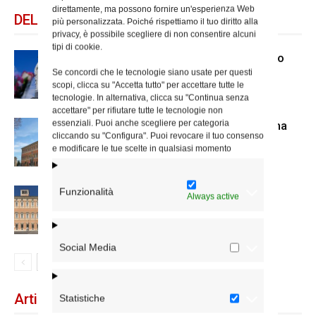
direttamente, ma possono fornire un'esperienza Web
DELLO STESSO AUTORE
più personalizzata. Poiché rispettiamo il tuo diritto alla
privacy, è possibile scegliere di non consentire alcuni
tipi di cookie.
Dal 28 al 31 agosto il pellegrinaggio
Se concordi che le tecnologie siano usate per questi
diocesano a Lourdes
scopi, clicca su "Accetta tutto" per accettare tutte le
tecnologie. In alternativa, clicca su "Continua senza
accettare" per rifiutare tutte le tecnologie non
essenziali. Puoi anche scegliere per categoria
Nuove nomine nella diocesi di Roma
cliccando su "Configura". Puoi revocare il tuo consenso
e modificare le tue scelte in qualsiasi momento
Funzionalità
Chiusura estiva degli Uffici del
Always active
Vicariato di Roma
Social Media
Articoli recenti
Statistiche