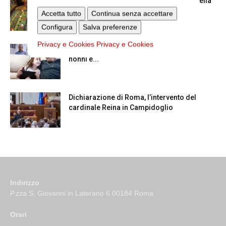
Azzardo: a Termini il centro d’ascolto della
Caritas
Accetta tutto
Continua senza accettare
Configura
Salva preferenze
Privacy e Cookies
Privacy e Cookies
A San Saba la Messa per la Giornata dei
nonni e...
Dichiarazione di Roma, l’intervento del
cardinale Reina in Campidoglio
Indirizzo
P.zza S. Giovanni in Laterano 6 00184 Roma
Orari