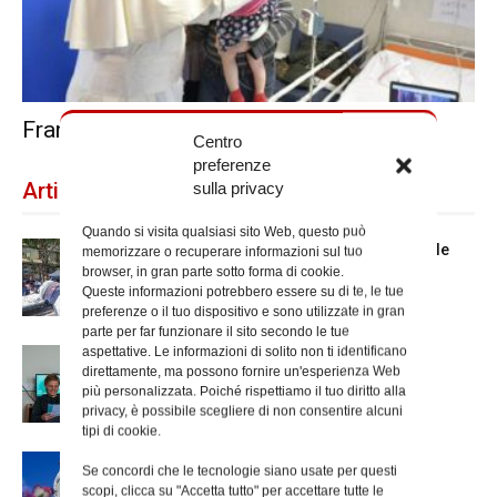
Francesco a sorpresa al Bambino Gesù
Centro
preferenze
sulla privacy
Articoli recenti
Quando si visita qualsiasi sito Web, questo può
Spin Time: la dichiarazione del cardinale
memorizzare o recuperare informazioni sul tuo
browser, in gran parte sotto forma di cookie.
vicario
Queste informazioni potrebbero essere su di te, le tue
preferenze o il tuo dispositivo e sono utilizzate in gran
parte per far funzionare il sito secondo le tue
aspettative. Le informazioni di solito non ti identificano
Scienze Applicate, la nuova proposta
direttamente, ma possono fornire un'esperienza Web
dell’Istituto Paritario Sant’Apollinare
più personalizzata. Poiché rispettiamo il tuo diritto alla
privacy, è possibile scegliere di non consentire alcuni
tipi di cookie.
Dal 28 al 31 agosto il pellegrinaggio
Se concordi che le tecnologie siano usate per questi
diocesano a Lourdes
scopi, clicca su "Accetta tutto" per accettare tutte le