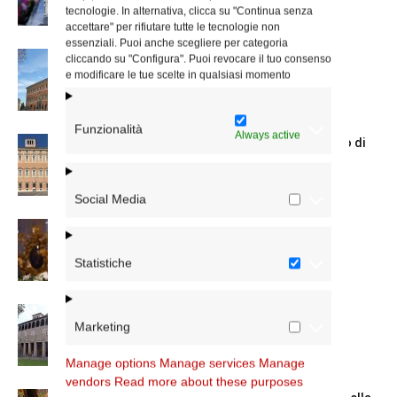
tecnologie. In alternativa, clicca su "Continua senza
accettare" per rifiutare tutte le tecnologie non
essenziali. Puoi anche scegliere per categoria
Nuove nomine nella diocesi di Roma
cliccando su "Configura". Puoi revocare il tuo consenso
e modificare le tue scelte in qualsiasi momento
Funzionalità
Always active
Chiusura estiva degli Uffici del Vicariato di
Roma
Social Media
La Madonna della Neve a Santa Maria
Maggiore
Statistiche
La Giornata mondiale dei nonni e degli
Marketing
anziani: l’omelia del cardinale...
Manage options
Manage services
Manage
vendors
Read more about these purposes