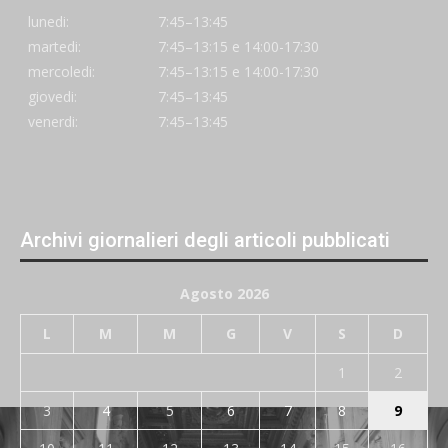
lunedi:
7:45–13:45
martedi:
7:45–13:15 e 14:00-17:30
mercoledi:
7:45–13:15 e 14:00-17:30
giovedi:
7:45–13:45
venerdi:
7:45–13:45
Archivi giornalieri degli articoli pubblicati
Agosto 2026
L
M
M
G
V
S
D
1
2
3
4
5
6
7
8
9