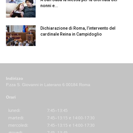
nonni e...
Dichiarazione di Roma, l’intervento del
cardinale Reina in Campidoglio
Indirizzo
P.zza S. Giovanni in Laterano 6 00184 Roma
Orari
lunedi:
7:45–13:45
martedi:
7:45–13:15 e 14:00-17:30
mercoledi:
7:45–13:15 e 14:00-17:30
giovedi:
7:45–13:45