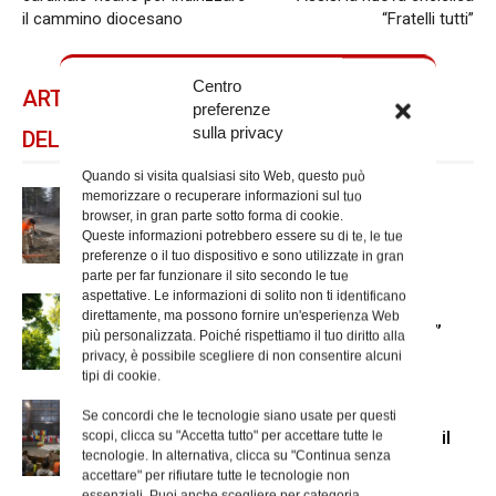
il cammino diocesano
“Fratelli tutti”
Centro
ARTICOLI CORRELATI
preferenze
sulla privacy
DELLO STESSO AUTORE
Quando si visita qualsiasi sito Web, questo può
memorizzare o recuperare informazioni sul tuo
Riflessione sul lavoro dignitoso
browser, in gran parte sotto forma di cookie.
Queste informazioni potrebbero essere su di te, le tue
preferenze o il tuo dispositivo e sono utilizzate in gran
parte per far funzionare il sito secondo le tue
aspettative. Le informazioni di solito non ti identificano
Ecologia integrale, il 30 aprile
direttamente, ma possono fornire un'esperienza Web
l’incontro “Le parole per fare pace”
più personalizzata. Poiché rispettiamo il tuo diritto alla
privacy, è possibile scegliere di non consentire alcuni
tipi di cookie.
Le comunità etniche di Roma in
Se concordi che le tecnologie siano usate per questi
pellegrinaggio al Divino Amore con il
scopi, clicca su "Accetta tutto" per accettare tutte le
tecnologie. In alternativa, clicca su "Continua senza
cardinale Reina
accettare" per rifiutare tutte le tecnologie non
essenziali. Puoi anche scegliere per categoria