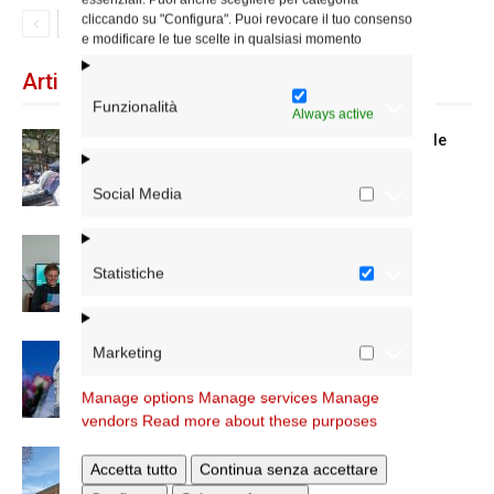
cliccando su "Configura". Puoi revocare il tuo consenso
e modificare le tue scelte in qualsiasi momento
Articoli recenti
Funzionalità
Always active
Spin Time: la dichiarazione del cardinale
vicario
Social Media
Scienze Applicate, la nuova proposta
dell’Istituto Paritario Sant’Apollinare
Statistiche
Marketing
Dal 28 al 31 agosto il pellegrinaggio
diocesano a Lourdes
Manage options
Manage services
Manage
vendors
Read more about these purposes
Nuove nomine nella diocesi di Roma
Accetta tutto
Continua senza accettare