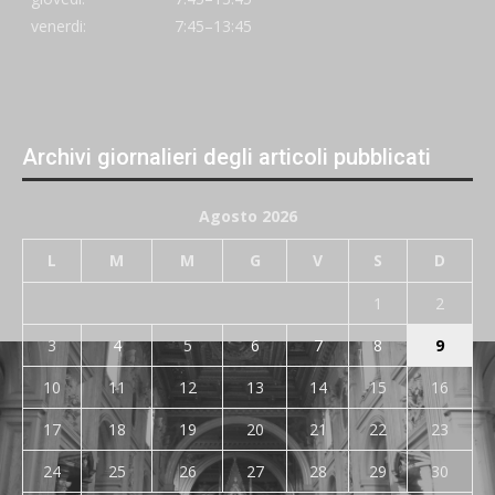
venerdi:
7:45–13:45
Archivi giornalieri degli articoli pubblicati
Agosto 2026
L
M
M
G
V
S
D
1
2
3
4
5
6
7
8
9
10
11
12
13
14
15
16
17
18
19
20
21
22
23
24
25
26
27
28
29
30