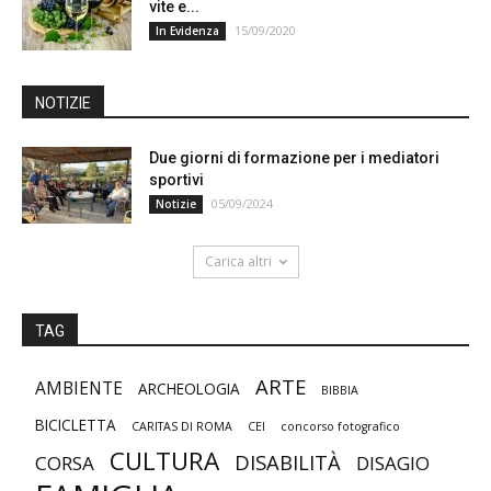
vite e...
15/09/2020
In Evidenza
NOTIZIE
Due giorni di formazione per i mediatori
sportivi
05/09/2024
Notizie
Carica altri
TAG
ARTE
AMBIENTE
ARCHEOLOGIA
BIBBIA
BICICLETTA
CARITAS DI ROMA
CEI
concorso fotografico
CULTURA
DISABILITÀ
CORSA
DISAGIO