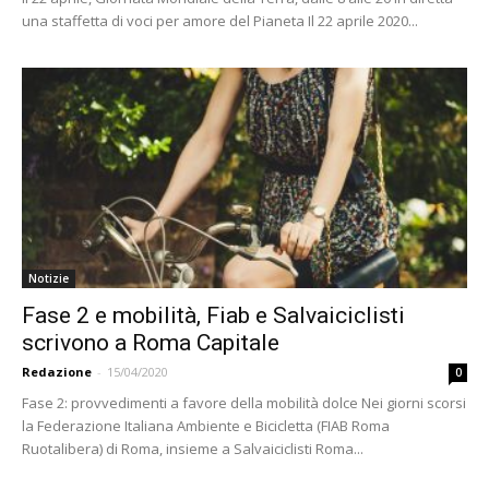
una staffetta di voci per amore del Pianeta Il 22 aprile 2020...
Notizie
Fase 2 e mobilità, Fiab e Salvaiciclisti
scrivono a Roma Capitale
Redazione
-
15/04/2020
0
Fase 2: provvedimenti a favore della mobilità dolce Nei giorni scorsi
la Federazione Italiana Ambiente e Bicicletta (FIAB Roma
Ruotalibera) di Roma, insieme a Salvaiciclisti Roma...