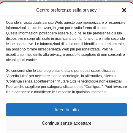
Centro preferenze sulla privacy
Quando si visita qualsiasi sito Web, questo può memorizzare o recuperare
informazioni sul tuo browser, in gran parte sotto forma di cookie.
CHI SIAMO
Queste informazioni potrebbero essere su di te, le tue preferenze o il tuo
dispositivo e sono utilizzate in gran parte per far funzionare il sito secondo
le tue aspettative. Le informazioni di solito non ti identificano direttamente,
L’Ufficio per la pastorale del tempo libero, del turismo e dello
ma possono fornire un'esperienza Web più personalizzata. Poiché
sport del Vicariato di Roma riprende le proprie attività dal
rispettiamo il tuo diritto alla privacy, è possibile scegliere di non consentire
primo marzo 2018. Direttore è don Francesco Indelicato,
alcuni tipi di cookie.
addetto Claudio Tanturri.
Se concordi che le tecnologie siano usate per questi scopi, clicca su
"Accetta tutto" per accettare tutte le tecnologie. In alternativa, clicca su
Contattaci:
uts@diocesidiroma.it
"Continua senza accettare" per rifiutare tutte le tecnologie non essenziali.
Puoi anche scegliere per categoria cliccando su "Configura". Puoi revocare
il tuo consenso e modificare le tue scelte in qualsiasi momento
SEGUICI
Accetta tutto
Continua senza accettare