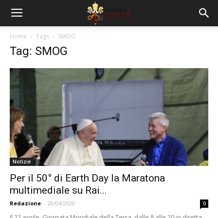
Home
Tags
SMOG
Tag: SMOG
Notizie
Per il 50° di Earth Day la Maratona
multimediale su Rai...
Redazione
-
20/04/2020
0
Il 22 aprile, Giornata Mondiale della Terra, dalle 8 alle 20 in diretta