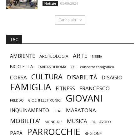
05/09/2024
Notizie
Carica altri
TAG
ARTE
AMBIENTE
ARCHEOLOGIA
BIBBIA
BICICLETTA
CARITAS DI ROMA
CEI
concorso fotografico
CULTURA
DISABILITÀ
CORSA
DISAGIO
FAMIGLIA
FRANCESCO
FITNESS
GIOVANI
FREDDO
GIOCHI ELETTRONICI
MARATONA
INQUINAMENTO
ISTAT
MOBILITA'
MUSICA
MONDIALE
PALLAVOLO
PARROCCHIE
PAPA
REGIONE