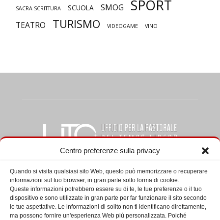
SPORT
SMOG
SCUOLA
SACRA SCRITTURA
TURISMO
TEATRO
VIDEOGAME
VINO
Centro preferenze sulla privacy
Quando si visita qualsiasi sito Web, questo può memorizzare o recuperare
informazioni sul tuo browser, in gran parte sotto forma di cookie.
CHI SIAMO
Queste informazioni potrebbero essere su di te, le tue preferenze o il tuo
dispositivo e sono utilizzate in gran parte per far funzionare il sito secondo
le tue aspettative. Le informazioni di solito non ti identificano direttamente,
L’Ufficio per la pastorale del tempo libero, del turismo e dello
ma possono fornire un'esperienza Web più personalizzata. Poiché