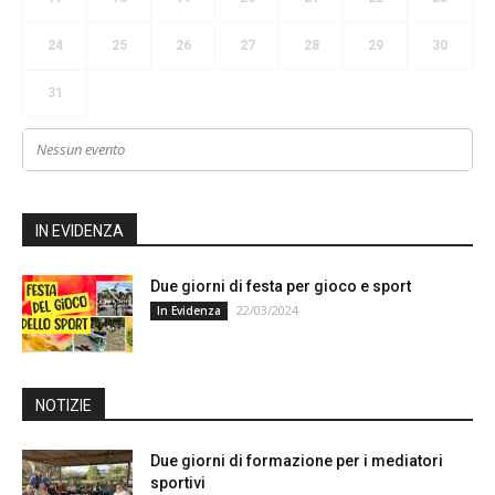
24
25
26
27
28
29
30
31
Nessun evento
IN EVIDENZA
Due giorni di festa per gioco e sport
22/03/2024
In Evidenza
NOTIZIE
Due giorni di formazione per i mediatori
sportivi