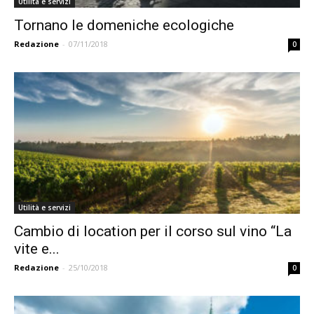
Utilità e servizi
Tornano le domeniche ecologiche
Redazione
-
07/11/2018
0
Utilità e servizi
Cambio di location per il corso sul vino “La
vite e...
Redazione
-
25/10/2018
0