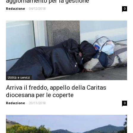
aggiornamento per la gestione
Redazione
-
04/12/2018
0
Utilità e servizi
Arriva il freddo, appello della Caritas
diocesana per le coperte
Redazione
-
20/11/2018
0