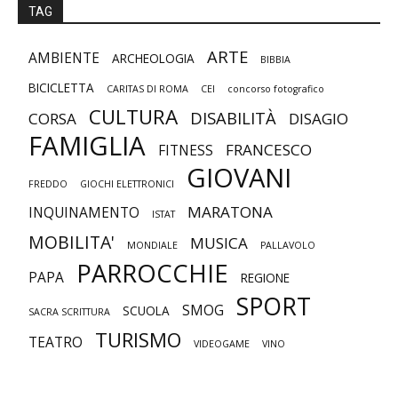
TAG
ARTE
AMBIENTE
ARCHEOLOGIA
BIBBIA
BICICLETTA
CARITAS DI ROMA
CEI
concorso fotografico
CULTURA
DISABILITÀ
CORSA
DISAGIO
FAMIGLIA
FRANCESCO
FITNESS
GIOVANI
FREDDO
GIOCHI ELETTRONICI
MARATONA
INQUINAMENTO
ISTAT
MOBILITA'
MUSICA
MONDIALE
PALLAVOLO
PARROCCHIE
PAPA
REGIONE
SPORT
SMOG
SCUOLA
SACRA SCRITTURA
TURISMO
TEATRO
VIDEOGAME
VINO