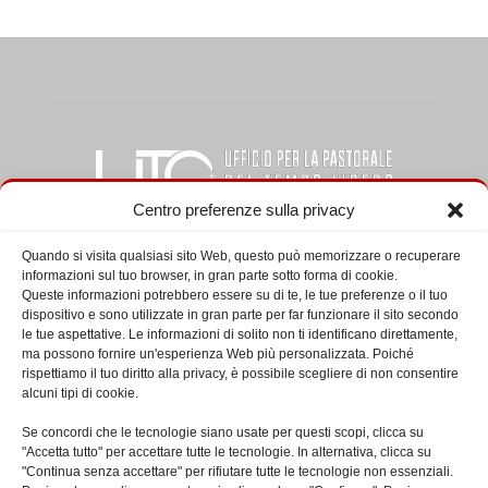
Centro preferenze sulla privacy
Quando si visita qualsiasi sito Web, questo può memorizzare o recuperare
informazioni sul tuo browser, in gran parte sotto forma di cookie.
CHI SIAMO
Queste informazioni potrebbero essere su di te, le tue preferenze o il tuo
dispositivo e sono utilizzate in gran parte per far funzionare il sito secondo
le tue aspettative. Le informazioni di solito non ti identificano direttamente,
L’Ufficio per la pastorale del tempo libero, del turismo e dello
ma possono fornire un'esperienza Web più personalizzata. Poiché
sport del Vicariato di Roma riprende le proprie attività dal
rispettiamo il tuo diritto alla privacy, è possibile scegliere di non consentire
primo marzo 2018. Direttore è don Francesco Indelicato,
alcuni tipi di cookie.
addetto Claudio Tanturri.
Se concordi che le tecnologie siano usate per questi scopi, clicca su
"Accetta tutto" per accettare tutte le tecnologie. In alternativa, clicca su
Contattaci:
uts@diocesidiroma.it
"Continua senza accettare" per rifiutare tutte le tecnologie non essenziali.