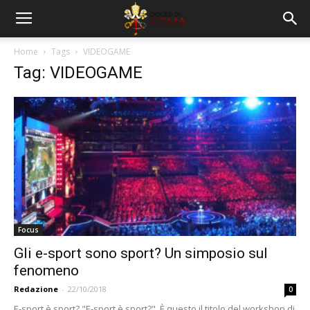
Home
Tags
VIDEOGAME
Tag: VIDEOGAME
Focus
Gli e-sport sono sport? Un simposio sul
fenomeno
Redazione
-
22/10/2018
0
E-sport è sport? "E-sport è sport?". È questo il titolo del workshop di