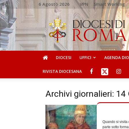
6 Agosto 2026
VPN
Smart Working
DIOCESI
DI
ROMA
DIOCESI
UFFICI
AGENDA DI
RIVISTA DIOCESANA
Archivi giornalieri: 1
Quando si visita
parte sotto forma