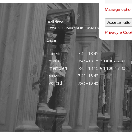
Manage optio
Indirizzo
Accetta tutto
P.zza S. Giovanni in Laterano 6 00184 Roma
Privacy e Coo
Orari
lunedi:
7:45–13:45
martedi:
7:45–13:15 e 14:00-17:30
mercoledi:
7:45–13:15 e 14:00-17:30
giovedi:
7:45–13:45
venerdi:
7:45–13:45