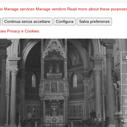
ns
Manage services
Manage vendors
Read more about these purpose
Ar
Continua senza accettare
Configura
Salva preferenze
pu
kies
Privacy e Cookies
1
2
2
« D