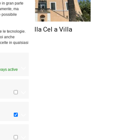
e in gran parte
ttamente, ma
è possibile
 riunione della Cel a Villa
e le tecnologie.
mpitelli
Puoi anche
celte in qualsiasi
ways active