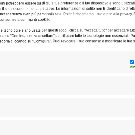
ni potrebbero essere su di te, le tue preferenze o il tuo dispositivo e sono utilizzat
e il sito secondo le tue aspettative. Le informazioni di solito non ti identificano dire
n'esperienza Web più personalizzata. Poiché rispettiamo il tuo diritto alla privacy, 
consentire alcuni tipi di cookie.
Azione Cattolica di Roma: la
La
e tecnologie siano usate per questi scopi, clicca su "Accetta tutto" per accettare tutt
veglia e la Carovana
Ca
licca su "Continua senza accettare" per rifiutare tutte le tecnologie non essenziali. 
egoria cliccando su "Configura". Puoi revocare il tuo consenso e modificare le tue s
Al