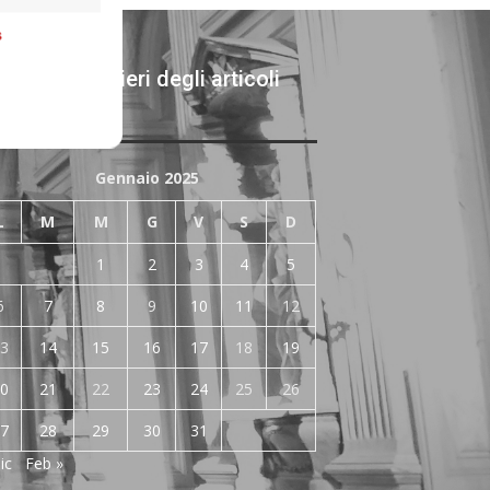
s
chivi giornalieri degli articoli
bblicati
Gennaio 2025
L
M
M
G
V
S
D
1
2
3
4
5
6
7
8
9
10
11
12
3
14
15
16
17
18
19
0
21
22
23
24
25
26
7
28
29
30
31
ic
Feb »