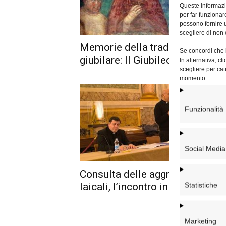
Queste informazio
per far funzionar
possono fornire u
scegliere di non 
Memorie della tradizione
Se concordi che l
giubilare: Il Giubileo del 1300
In alternativa, c
scegliere per cat
momento
Funzionalità
Social Media
Consulta delle aggregazioni
laicali, l’incontro in Vicariato
Statistiche
Marketing