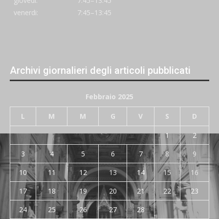
giovedi:
7:45–13:45
venerdi:
7:45–13:45
Archivi giornalieri degli articoli pubblicati
Febbraio 2025
L
M
M
G
V
S
D
1
2
3
4
5
6
7
8
9
10
11
12
13
14
15
16
17
18
19
20
21
22
23
24
25
26
27
28