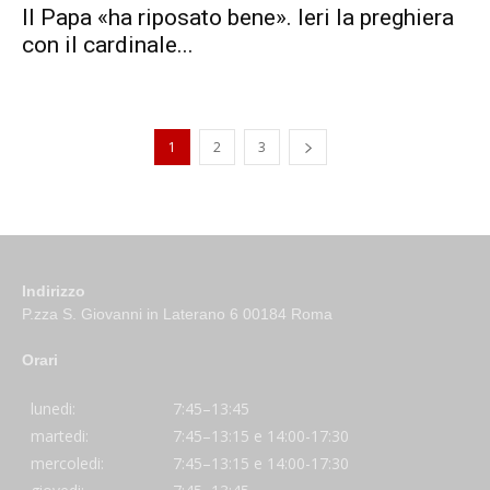
Il Papa «ha riposato bene». Ieri la preghiera
con il cardinale...
1
2
3
Indirizzo
P.zza S. Giovanni in Laterano 6 00184 Roma
Orari
lunedi:
7:45–13:45
martedi:
7:45–13:15 e 14:00-17:30
mercoledi:
7:45–13:15 e 14:00-17:30