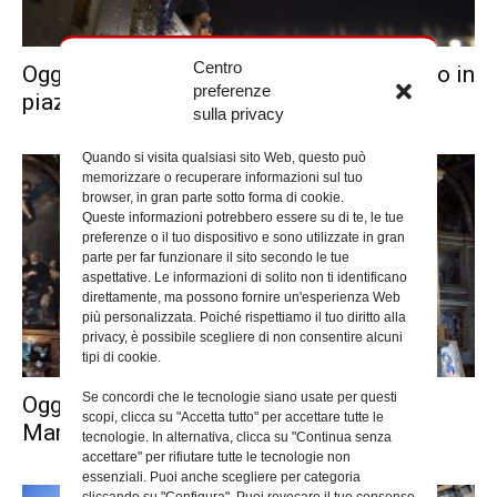
Centro
Oggi il cardinale Reina presiede il Rosario in
preferenze
piazza San Pietro
sulla privacy
Quando si visita qualsiasi sito Web, questo può
memorizzare o recuperare informazioni sul tuo
browser, in gran parte sotto forma di cookie.
Queste informazioni potrebbero essere su di te, le tue
preferenze o il tuo dispositivo e sono utilizzate in gran
parte per far funzionare il sito secondo le tue
aspettative. Le informazioni di solito non ti identificano
direttamente, ma possono fornire un'esperienza Web
più personalizzata. Poiché rispettiamo il tuo diritto alla
privacy, è possibile scegliere di non consentire alcuni
tipi di cookie.
Se concordi che le tecnologie siano usate per questi
Oggi la Messa del cardinale Reina a San
scopi, clicca su "Accetta tutto" per accettare tutte le
Marcello al Corso
tecnologie. In alternativa, clicca su "Continua senza
accettare" per rifiutare tutte le tecnologie non
essenziali. Puoi anche scegliere per categoria
cliccando su "Configura". Puoi revocare il tuo consenso