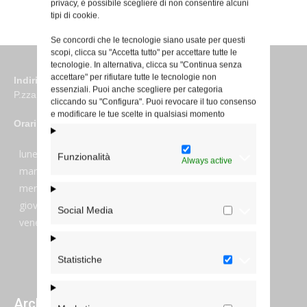
privacy, è possibile scegliere di non consentire alcuni
tipi di cookie.
Se concordi che le tecnologie siano usate per questi
scopi, clicca su "Accetta tutto" per accettare tutte le
tecnologie. In alternativa, clicca su "Continua senza
accettare" per rifiutare tutte le tecnologie non
Indirizzo
essenziali. Puoi anche scegliere per categoria
P.zza S. Giovanni in Laterano 6 00184 Roma
cliccando su "Configura". Puoi revocare il tuo consenso
e modificare le tue scelte in qualsiasi momento
Orari
lunedi:
7:45–13:45
Funzionalità
Always active
martedi:
7:45–13:15 e 14:00-17:30
mercoledi:
7:45–13:15 e 14:00-17:30
giovedi:
7:45–13:45
Social Media
venerdi:
7:45–13:45
Statistiche
Archivi giornalieri degli articoli pubblicati