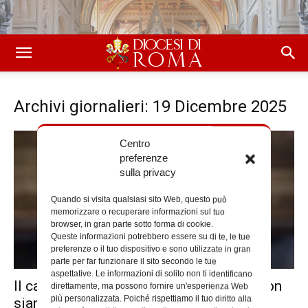
Archivi giornalieri: 19 Dicembre 2025
Centro
preferenze
sulla privacy
Quando si visita qualsiasi sito Web, questo può
memorizzare o recuperare informazioni sul tuo
browser, in gran parte sotto forma di cookie.
Queste informazioni potrebbero essere su di te, le tue
preferenze o il tuo dispositivo e sono utilizzate in gran
parte per far funzionare il sito secondo le tue
aspettative. Le informazioni di solito non ti identificano
Il cardinale Reina a Tv2000: “Seminari non
direttamente, ma possono fornire un'esperienza Web
più personalizzata. Poiché rispettiamo il tuo diritto alla
siano campane di vetro”