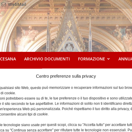
WebMail
OCESANA
ARCHIVIO DOCUMENTI
FORMAZIONE
ANNU
Centro preferenze sulla privacy
 qualsiasi sito Web, questo può memorizzare o recuperare informazioni sul tuo brow
18 Dicembre 2025
 di cookie.
ni potrebbero essere su di te, le tue preferenze o il tuo dispositivo e sono utilizzat
e il sito secondo le tue aspettative. Le informazioni di solito non ti identificano dire
n'esperienza Web più personalizzata. Poiché rispettiamo il tuo diritto alla privacy, 
consentire alcuni tipi di cookie.
e tecnologie siano usate per questi scopi, clicca su "Accetta tutto" per accettare tutt
licca su "Continua senza accettare" per rifiutare tutte le tecnologie non essenziali. 