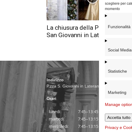
scegliere per cat
momento
La chiusura della Porta Santa a
Funzionalità
San Giovanni in Laterano
Social Media
Statistiche
Indirizzo
P.zza S. Giovanni in Laterano 6 00184 Roma
Marketing
Orari
Manage optio
lunedi:
7:45–13:45
Accetta tutto
martedi:
7:45–13:15 e 14:00-17:30
mercoledi:
7:45–13:15 e 14:00-17:30
Privacy e Coo