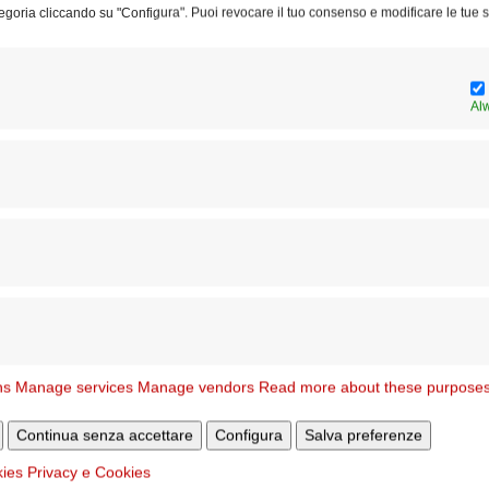
egoria cliccando su "Configura". Puoi revocare il tuo consenso e modificare le tue s
Chiusure Uffici del Vicariato per il
Pe
Al
22 e 23 dicembre
se
Ar
pu
ns
Manage services
Manage vendors
Read more about these purpose
Continua senza accettare
Configura
Salva preferenze
kies
Privacy e Cookies