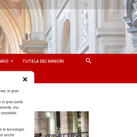
ARIO
TUTELA DEI MINORI
ser, in gran
e in gran parte
ttamente, ma
è possibile
e le tecnologie.
Puoi anche