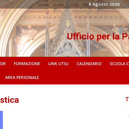
8 Agosto 2026
Ufficio per la 
IDR
FORMAZIONE
LINK UTILI
CALENDARIO
SCUOLA 
AREA PERSONALE
stica
T