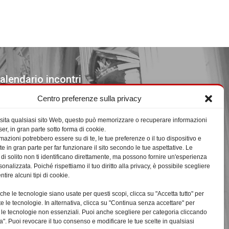
alendario incontri
Centro preferenze sulla privacy
venti in Agosto 2026
sita qualsiasi sito Web, questo può memorizzare o recuperare informazioni
L
LUNEDÌ
M
MARTEDÌ
M
MERCOLEDÌ
G
GIOVEDÌ
V
VENERDÌ
S
SABATO
D
DOMENICA
er, in gran parte sotto forma di cookie.
mazioni potrebbero essere su di te, le tue preferenze o il tuo dispositivo e
27
27
28
28
29
29
30
30
31
31
1
1
2
2
te in gran parte per far funzionare il sito secondo le tue aspettative. Le
Luglio
Luglio
Luglio
Luglio
Luglio
Agosto
Agosto
3
3
4
4
5
5
6
6
7
7
8
8
9
9
 di solito non ti identificano direttamente, ma possono fornire un'esperienza
nalizzata. Poiché rispettiamo il tuo diritto alla privacy, è possibile scegliere
2026
2026
2026
2026
2026
2026
2026
Agosto
Agosto
Agosto
Agosto
Agosto
Agosto
Agosto
10
10
11
11
12
12
13
13
14
14
15
15
16
16
tire alcuni tipi di cookie.
2026
2026
2026
2026
2026
2026
2026
Agosto
Agosto
Agosto
Agosto
Agosto
Agosto
Agosto
17
17
18
18
19
19
20
20
21
21
22
22
23
23
che le tecnologie siano usate per questi scopi, clicca su "Accetta tutto" per
2026
2026
2026
2026
2026
2026
2026
Agosto
Agosto
Agosto
Agosto
Agosto
Agosto
Agosto
24
24
25
25
26
26
27
27
28
28
29
29
30
30
te le tecnologie. In alternativa, clicca su "Continua senza accettare" per
2026
2026
2026
2026
2026
2026
2026
Agosto
Agosto
Agosto
Agosto
Agosto
Agosto
Agosto
31
31
1
1
2
2
3
3
4
4
5
5
6
6
tte le tecnologie non essenziali. Puoi anche scegliere per categoria cliccando
a". Puoi revocare il tuo consenso e modificare le tue scelte in qualsiasi
2026
2026
2026
2026
2026
2026
2026
Agosto
Settembre
Settembre
Settembre
Settembre
Settembre
Settembre