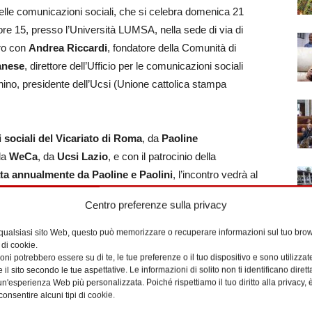
elle comunicazioni sociali, che si celebra domenica 21
ore 15, presso l’Università LUMSA, nella sede di via di
tro con
Andrea Riccardi
, fondatore della Comunità di
anese
, direttore dell’Ufficio per le comunicazioni sociali
ino, presidente dell’Ucsi (Unione cattolica stampa
 sociali del Vicariato di Roma
, da
Paoline
da
WeCa
, da
Ucsi Lazio
, e con il patrocinio della
ta annualmente da Paoline e Paolini
, l’incontro vedrà al
r questa 57a Giornata Mondiale delle Comunicazioni
Centro preferenze sulla privacy
lla carità» (Ef 4,15).
 qualsiasi sito Web, questo può memorizzare o recuperare informazioni sul tuo brow
 di cookie.
 cuore è oggi quanto mai necessario per promuovere una
ni potrebbero essere su di te, le tue preferenze o il tuo dispositivo e sono utilizzat
re sentieri che permettano il dialogo e la riconciliazione
e il sito secondo le tue aspettative. Le informazioni di solito non ti identificano dire
n'esperienza Web più personalizzata. Poiché rispettiamo il tuo diritto alla privacy, 
consentire alcuni tipi di cookie.