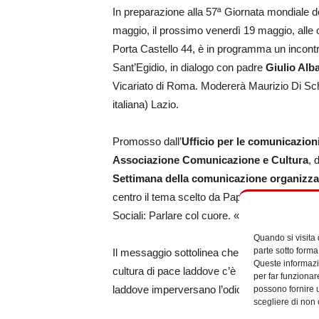
In preparazione alla 57ª Giornata mondiale d
maggio, il prossimo venerdì 19 maggio, alle 
Porta Castello 44, è in programma un incon
Sant’Egidio, in dialogo con padre
Giulio Alb
Vicariato di Roma. Modererà Maurizio Di Sch
italiana) Lazio.
Promosso dall’
Ufficio per le comunicazioni
Associazione Comunicazione e Cultura
, 
Settimana della comunicazione organizza
centro il tema scelto da Papa Francesco pe
Sociali: Parlare col cuore. «Secondo verità ne
Quando si visita
parte sotto forma
Il messaggio sottolinea che «parlare con il
Queste informazio
cultura di pace laddove c’è la guerra; per apri
per far funzionar
laddove imperversano l’odio e l’inimicizia».
possono fornire u
scegliere di non 