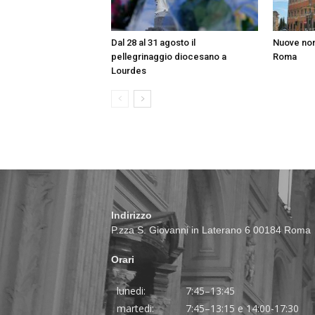
Dal 28 al 31 agosto il
Nuove nom
pellegrinaggio diocesano a
Roma
Lourdes
Indirizzo
P.zza S. Giovanni in Laterano 6 00184 Roma
Orari
lunedi:
7:45–13:45
martedi:
7:45–13:15 e 14:00-17:30