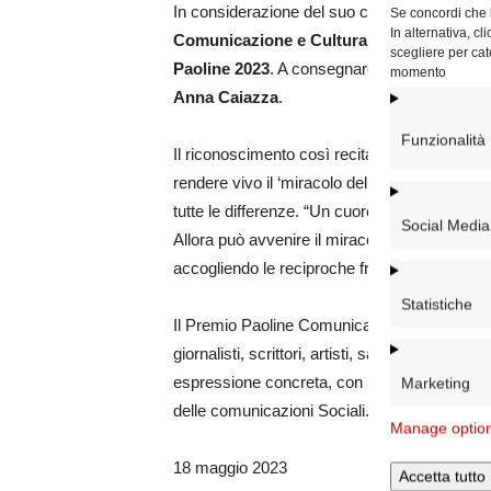
In considerazione del suo costante impegno pe
Se concordi che l
In alternativa, c
Comunicazione e Cultura Paoline ha decis
scegliere per cat
Paoline 2023
. A consegnare il riconosciment
momento
Anna Caiazza
.
Funzionalità
Il riconoscimento così recita: «Al professor
rendere vivo il ‘miracolo dell’incontro’ attra
tutte le differenze. “Un cuore che vede può arr
Social Media
Allora può avvenire il miracolo dell’incontro, 
accogliendo le reciproche fragilità con rispett
Statistiche
Il Premio Paoline Comunicazione e Cultura vi
giornalisti, scrittori, artisti, sacerdoti o ass
espressione concreta, con un’opera o una att
Marketing
delle comunicazioni Sociali.
Manage optio
18 maggio 2023
Accetta tutto