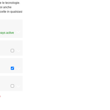
e le tecnologie.
Puoi anche
celte in qualsiasi
ways active
s