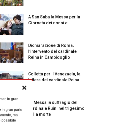
A San Saba la Messa per la
Giornata dei nonni e...
Dichiarazione di Roma,
l’intervento del cardinale
Reina in Campidoglio
Colletta per il Venezuela, la
lettera del cardinale Reina
ser, in gran
La Messa in suffragio del
cardinale Ruini nel trigesimo
e in gran parte
della morte
ttamente, ma
è possibile