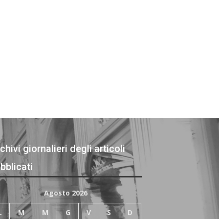
chivi giornalieri degli articoli
bblicati
Agosto 2026
L
M
M
G
V
S
D