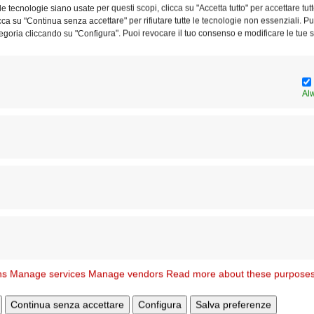
r rendere vivo il miracolo dell’incontro, l’
Associazione
e tecnologie siano usate per questi scopi, clicca su "Accetta tutto" per accettare tutt
licca su "Continua senza accettare" per rifiutare tutte le tecnologie non essenziali. 
o di assegnare al professor Andrea Riccardi il Premio
egoria cliccando su "Configura". Puoi revocare il tuo consenso e modificare le tue s
o sarà la superiora generale delle Figlie di San Paolo, suor
Al
 Andrea Riccardi riconoscendo il suo costante impegno per
verso un servizio generoso fondato sulla carità che elimina
ivare a sentire nel proprio cuore anche il palpito dell’altro.
che ci fa guardare gli uni gli altri con compassione,
o”».
ene conferito annualmente a operatori dei media, registi,
ociazioni che si segnalano per aver dato la migliore
ività, al messaggio del Papa per la Giornata mondiale
ns
Manage services
Manage vendors
Read more about these purpose
Continua senza accettare
Configura
Salva preferenze