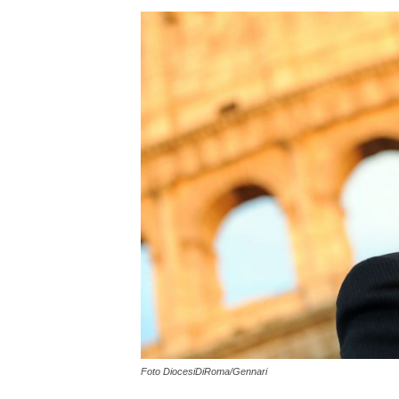
Foto DiocesiDiRoma/Gennari