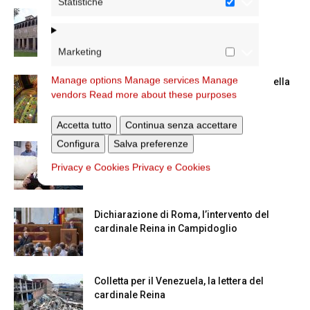
Statistiche
La Giornata mondiale dei nonni e degli
anziani: l’omelia del cardinale...
Marketing
Manage options
Manage services
Manage
Azzardo: a Termini il centro d’ascolto della
vendors
Read more about these purposes
Caritas
Accetta tutto
Continua senza accettare
Configura
Salva preferenze
A San Saba la Messa per la Giornata dei
nonni e...
Privacy e Cookies
Privacy e Cookies
Dichiarazione di Roma, l’intervento del
cardinale Reina in Campidoglio
Colletta per il Venezuela, la lettera del
cardinale Reina