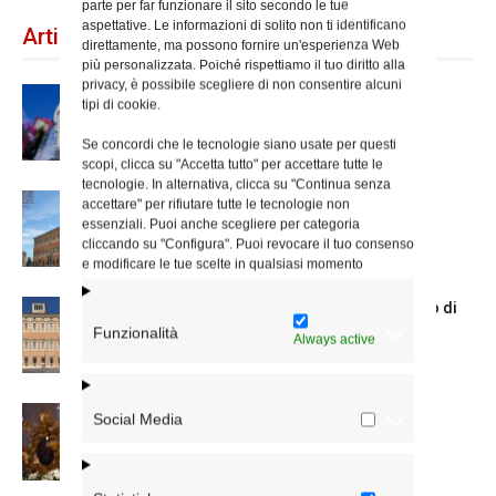
parte per far funzionare il sito secondo le tue
aspettative. Le informazioni di solito non ti identificano
Articoli recenti
direttamente, ma possono fornire un'esperienza Web
più personalizzata. Poiché rispettiamo il tuo diritto alla
privacy, è possibile scegliere di non consentire alcuni
Dal 28 al 31 agosto il pellegrinaggio
tipi di cookie.
diocesano a Lourdes
Se concordi che le tecnologie siano usate per questi
scopi, clicca su "Accetta tutto" per accettare tutte le
tecnologie. In alternativa, clicca su "Continua senza
Nuove nomine nella diocesi di Roma
accettare" per rifiutare tutte le tecnologie non
essenziali. Puoi anche scegliere per categoria
cliccando su "Configura". Puoi revocare il tuo consenso
e modificare le tue scelte in qualsiasi momento
Chiusura estiva degli Uffici del Vicariato di
Roma
Funzionalità
Always active
La Madonna della Neve a Santa Maria
Social Media
Maggiore