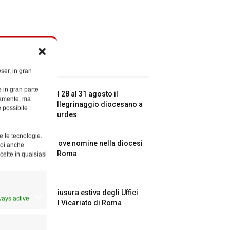
ticoli recenti
ser, in gran
e in gran parte
Dal 28 al 31 agosto il
ttamente, ma
pellegrinaggio diocesano a
è possibile
Lourdes
e le tecnologie.
Nuove nomine nella diocesi
Puoi anche
di Roma
celte in qualsiasi
Chiusura estiva degli Uffici
ways active
del Vicariato di Roma