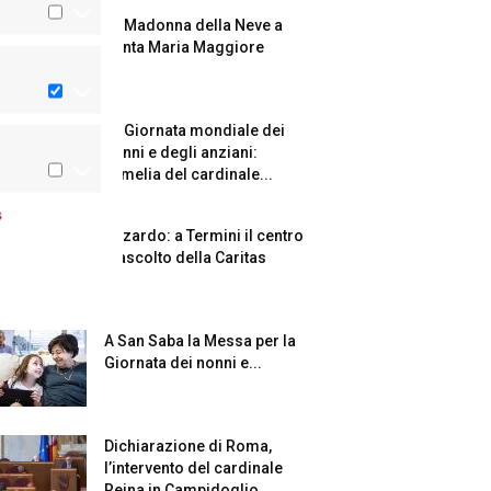
La Madonna della Neve a
Santa Maria Maggiore
La Giornata mondiale dei
nonni e degli anziani:
l’omelia del cardinale...
s
Azzardo: a Termini il centro
d’ascolto della Caritas
A San Saba la Messa per la
Giornata dei nonni e...
Dichiarazione di Roma,
l’intervento del cardinale
Reina in Campidoglio