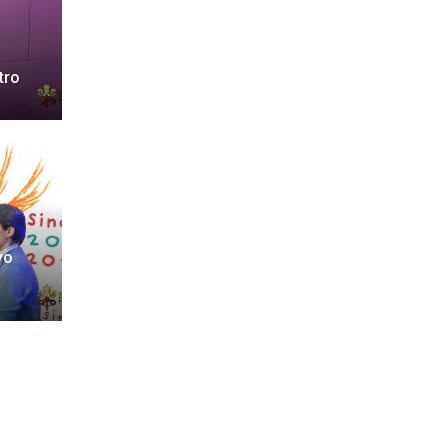
tro
vo