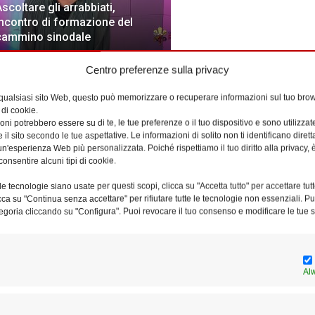
Ascoltare gli arrabbiati,
incontro di formazione del
cammino sinodale
Centro preferenze sulla privacy
Ar
 qualsiasi sito Web, questo può memorizzare o recuperare informazioni sul tuo brow
 di cookie.
ni potrebbero essere su di te, le tue preferenze o il tuo dispositivo e sono utilizzat
e il sito secondo le tue aspettative. Le informazioni di solito non ti identificano dire
n'esperienza Web più personalizzata. Poiché rispettiamo il tuo diritto alla privacy, 
consentire alcuni tipi di cookie.
e tecnologie siano usate per questi scopi, clicca su "Accetta tutto" per accettare tutt
licca su "Continua senza accettare" per rifiutare tutte le tecnologie non essenziali. 
Il secondo incontro di
egoria cliccando su "Configura". Puoi revocare il tuo consenso e modificare le tue s
formazione per le équipe
Al