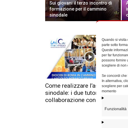
Sui giovani il terzo incontro di
formazione per il cammino
sinodale
Quando si visita
parte sotto forma
Queste informazio
per far funzionar
possono fornire u
scegliere di non 
Se concordi che l
In alternativa, c
Come realizzare l’ascolto
scegliere per cat
momento
sinodale: i due tutorial in
collaborazione con WeCa
Funzionalità