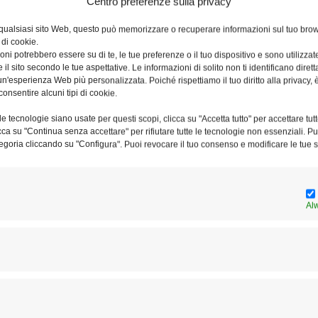
Centro preferenze sulla privacy
 qualsiasi sito Web, questo può memorizzare o recuperare informazioni sul tuo brow
 di cookie.
ni potrebbero essere su di te, le tue preferenze o il tuo dispositivo e sono utilizzat
e il sito secondo le tue aspettative. Le informazioni di solito non ti identificano dire
n'esperienza Web più personalizzata. Poiché rispettiamo il tuo diritto alla privacy, 
La Messa in suffragio del
consentire alcuni tipi di cookie.
cardinale Ruini nel trigesimo
e tecnologie siano usate per questi scopi, clicca su "Accetta tutto" per accettare tutt
della morte
licca su "Continua senza accettare" per rifiutare tutte le tecnologie non essenziali. 
egoria cliccando su "Configura". Puoi revocare il tuo consenso e modificare le tue s
Al
Borgo Laudato si’, persone
vulnerabili della diocesi di Roma