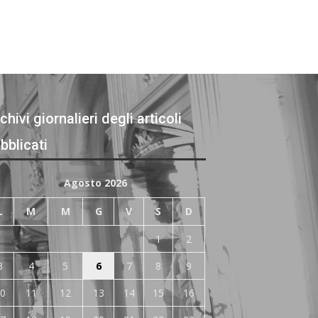
chivi giornalieri degli articoli
bblicati
Agosto 2026
L
M
M
G
V
S
D
1
2
3
4
5
6
7
8
9
0
11
12
13
14
15
16