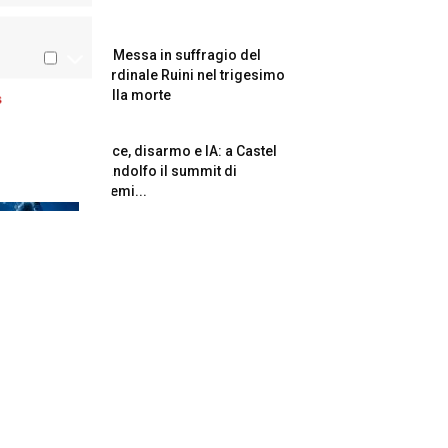
La Messa in suffragio del
cardinale Ruini nel trigesimo
della morte
s
Pace, disarmo e IA: a Castel
Gandolfo il summit di
Premi...