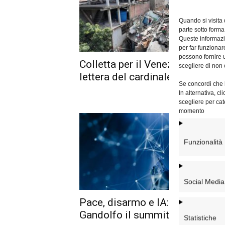
Quando si visita
parte sotto forma
Queste informazio
per far funzionar
possono fornire u
Colletta per il Venezuela, la
scegliere di non 
lettera del cardinale Reina
Se concordi che l
In alternativa, c
scegliere per cat
momento
Funzionalità
Social Media
Pace, disarmo e IA: a Castel
Gandolfo il summit di Premi...
Statistiche