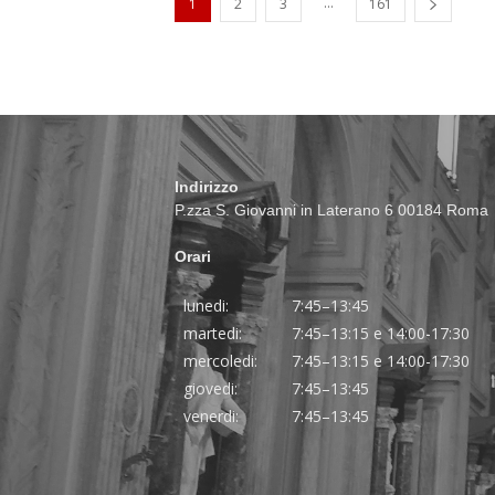
...
1
2
3
161
Indirizzo
P.zza S. Giovanni in Laterano 6 00184 Roma
Orari
lunedi:
7:45–13:45
martedi:
7:45–13:15 e 14:00-17:30
mercoledi:
7:45–13:15 e 14:00-17:30
giovedi:
7:45–13:45
venerdi:
7:45–13:45