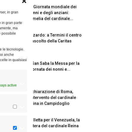
La Giornata mondiale dei
ser, in gran
nonni e degli anziani:
l’omelia del cardinale...
e in gran parte
ttamente, ma
è possibile
Azzardo: a Termini il centro
d’ascolto della Caritas
e le tecnologie.
Puoi anche
celte in qualsiasi
A San Saba la Messa per la
Giornata dei nonni e...
ways active
Dichiarazione di Roma,
l’intervento del cardinale
Reina in Campidoglio
Colletta per il Venezuela, la
lettera del cardinale Reina