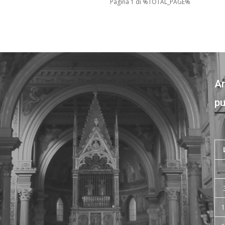
Pagina 1 di %TOTAL_PAGE%
Ar
pu
1