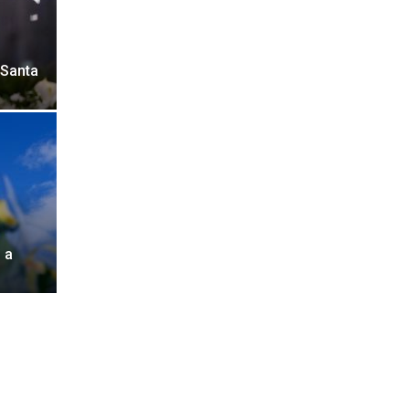
 Santa
 a