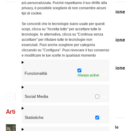
più personalizzata. Poiché rispettiamo il tuo diritto alla
privacy, è possibile scegliere di non consentire alcuni
E’ entrato nella luce della Resurrezione
tipi di cookie.
padre Gerardo Bonsignore
Se concordi che le tecnologie siano usate per questi
scopi, clicca su "Accetta tutto" per accettare tutte le
tecnologie. In alternativa, clicca su "Continua senza
E’ entrato nella luce della Resurrezione
accettare" per rifiutare tutte le tecnologie non
essenziali. Puoi anche scegliere per categoria
padre Rinaldo Giuliani
cliccando su "Configura". Puoi revocare il tuo consenso
e modificare le tue scelte in qualsiasi momento
E’ entrato nella luce della Resurrezione
Funzionalità
il diacono Mario Ciccalotti
Always active
Social Media
Articoli recenti
Statistiche
Spin Time: la dichiarazione del cardinale