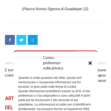
(Piazza Nostra Signora di Guadalupe 12).
Centro
preferenze
Articolo precedente
Articolo successivo
sulla privacy
É tornato alla Casa del Padre P.
Il 2 maggio l’ordinazione
Livinius Esomchi Nnamani
episcopale di monsignor
Quando si visita qualsiasi sito Web, questo può
Benoni Ambarus
memorizzare o recuperare informazioni sul tuo
browser, in gran parte sotto forma di cookie.
Queste informazioni potrebbero essere su di te, le tue
preferenze o il tuo dispositivo e sono utilizzate in gran
ARTICOLI CORRELATI
parte per far funzionare il sito secondo le tue
aspettative. Le informazioni di solito non ti identificano
DELLO STESSO AUTORE
direttamente, ma possono fornire un'esperienza Web