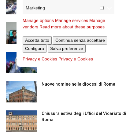
vicario
Marketing
Manage options
Manage services
Manage
Scienze Applicate, la nuova proposta
vendors
Read more about these purposes
dell’Istituto Paritario Sant’Apollinare
Accetta tutto
Continua senza accettare
Configura
Salva preferenze
Dal 28 al 31 agosto il pellegrinaggio
Privacy e Cookies
Privacy e Cookies
diocesano a Lourdes
Nuove nomine nella diocesi di Roma
Chiusura estiva degli Uffici del Vicariato di
Roma