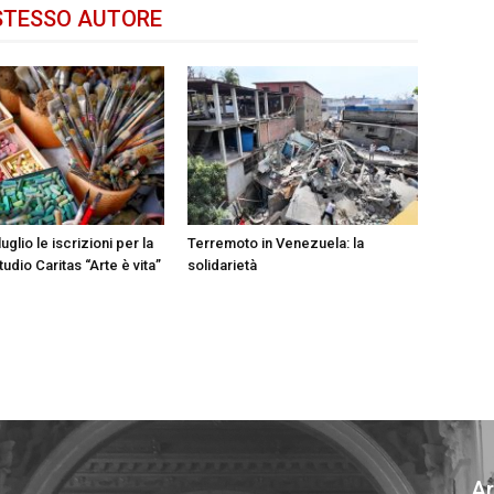
STESSO AUTORE
luglio le iscrizioni per la
Terremoto in Venezuela: la
tudio Caritas “Arte è vita”
solidarietà
Ar