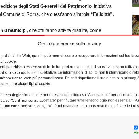
 edizione degli
Stati Generali del Patrimonio
, iniziativa
del Comune di Roma, che quest’anno s’intitola
“Felicittà”
.
in 8 municipi
, che offriranno attività gratuite, come
zioni che serviranno a far conoscere il patrimonio della città.
Centro preferenze sulla privacy
rmonica Romana
(via Flaminia, 118), la
Casa dei
uola Popolare di Musica di Testaccio
(piazza Orazio
 qualsiasi sito Web, questo può memorizzare o recuperare informazioni sul tuo brow
 di cookie.
ità
a Ostia. E ancora
Explora, Casa dell’Architettura,
ni potrebbero essere su di te, le tue preferenze o il tuo dispositivo e sono utilizzat
le donne, Coes Onlus, Studios, Accademia Costume &
e il sito secondo le tue aspettative. Le informazioni di solito non ti identificano dire
n'esperienza Web più personalizzata. Poiché rispettiamo il tuo diritto alla privacy, 
fanzia
.
consentire alcuni tipi di cookie.
la visita guidata, gratuita, si terrà alle ore 18, con
e tecnologie siano usate per questi scopi, clicca su "Accetta tutto" per accettare tutt
licca su "Continua senza accettare" per rifiutare tutte le tecnologie non essenziali. 
. Il percorso dura circa 45 minuti e prevede 5 tappe: il
egoria cliccando su "Configura". Puoi revocare il tuo consenso e modificare le tue s
o dal 1983 e segno concreto di prossimità per chi è in
lidarietà
, un supermercato solidale a cui fanno riferimento
tri di ascolto Caritas; la
Foresteria
, struttura per
Al
e dai murales realizzati dagli studenti del liceo artistico “Via