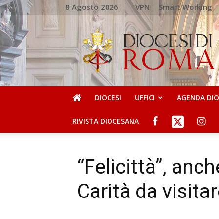
8 Agosto 2026
VPN
Smart Working
DIOCESI
DI
ROMA
DIOCESI
UFFICI
AGENDA DI
RIVISTA DIOCESANA
“Felicittà”, anch
Carità da visita