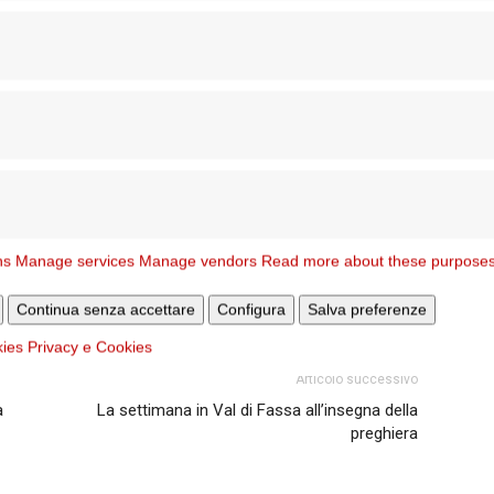
, che offre assistenza domiciliare per anziani fragili e
o di economia circolare in collaborazione con Poste
ns
Manage services
Manage vendors
Read more about these purpose
Continua senza accettare
Configura
Salva preferenze
kies
Privacy e Cookies
Articolo successivo
à
La settimana in Val di Fassa all’insegna della
preghiera