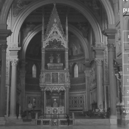
pu
1
1
2
3
« 