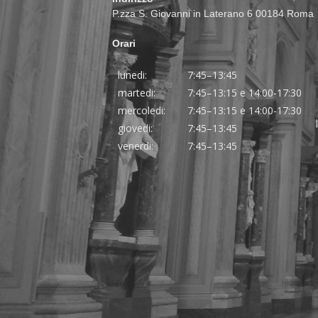
P.zza S. Giovanni in Laterano 6 00184 Roma
Orari
lunedi:
7:45–13:45
martedi:
7:45–13:15 e 14:00-17:30
mercoledi:
7:45–13:15 e 14:00-17:30
giovedi:
7:45–13:45
venerdi:
7:45–13:45