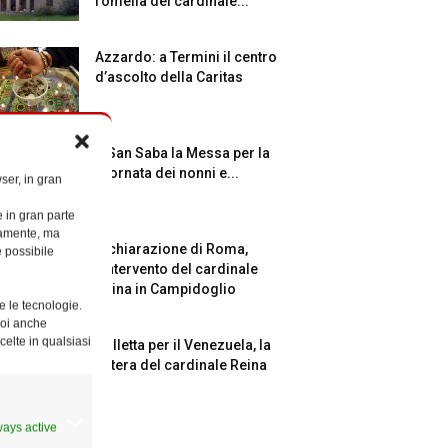
l’omelia del cardinale...
Azzardo: a Termini il centro
d’ascolto della Caritas
A San Saba la Messa per la
Giornata dei nonni e...
ser, in gran
e in gran parte
ttamente, ma
Dichiarazione di Roma,
è possibile
l’intervento del cardinale
Reina in Campidoglio
e le tecnologie.
Puoi anche
celte in qualsiasi
Colletta per il Venezuela, la
lettera del cardinale Reina
ways active