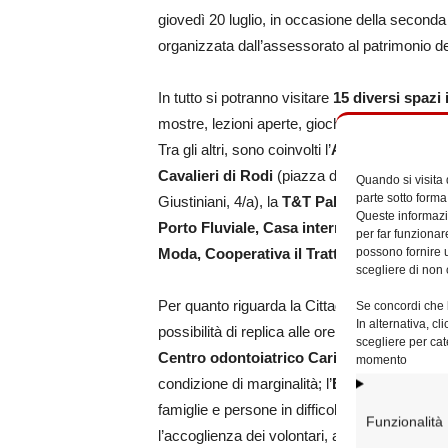
giovedì 20 luglio, in occasione della seconda
organizzata dall’assessorato al patrimonio 
In tutto si potranno visitare
15 diversi spazi 
mostre, lezioni aperte, giochi, dibattiti, proie
Tra gli altri, sono coinvolti l’
Accademia Fila
Cavalieri di Rodi
(piazza del Grillo, 1), la
Sc
Quando si visita
parte sotto forma
Giustiniani, 4/a), la
T&T Palestra della Legal
Queste informazio
Porto Fluviale, Casa internazionale del
per far funzionar
possono fornire u
Moda, Cooperativa il Trattore, Cantiere In
scegliere di non 
Per quanto riguarda la Cittadella della Carità, 
Se concordi che l
In alternativa, c
possibilità di replica alle ore 19 e alle ore 20
scegliere per cat
Centro odontoiatrico Caritas (Coc)
, attiv
momento
condizione di marginalità; l’
Emporio della so
famiglie e persone in difficoltà seguite dai cen
Funzionalità
l’accoglienza dei volontari, abbellita di recent