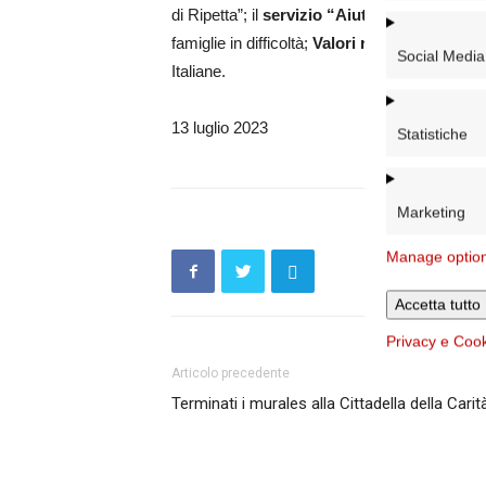
di Ripetta”; il
servizio “Aiuto alla persona”
famiglie in difficoltà;
Valori ritrovati
, progett
Social Media
Italiane.
13 luglio 2023
Statistiche
Marketing
Manage optio
Accetta tutto
Privacy e Coo
Articolo precedente
Terminati i murales alla Cittadella della Carit