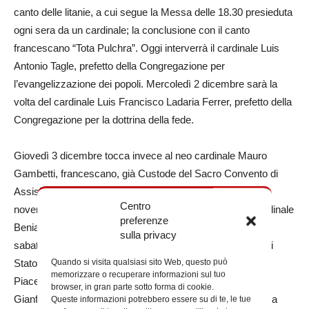
canto delle litanie, a cui segue la Messa delle 18.30 presieduta
ogni sera da un cardinale; la conclusione con il canto
francescano “Tota Pulchra”. Oggi interverrà il cardinale Luis
Antonio Tagle, prefetto della Congregazione per
l’evangelizzazione dei popoli. Mercoledì 2 dicembre sarà la
volta del cardinale Luis Francisco Ladaria Ferrer, prefetto della
Congregazione per la dottrina della fede.
Giovedì 3 dicembre tocca invece al neo cardinale Mauro
Gambetti, francescano, già Custode del Sacro Convento di
Assisi, che ha ricevuto la porpora nel concistoro del 28
Centro
novembre. Il giorno successivo celebrerà la Messa il cardinale
preferenze
Beniamino Stella, prefetto della Congregazione del clero;
sulla privacy
sabato 5 interverrà il cardinale Pietro Parolin, Segretario di
Quando si visita qualsiasi sito Web, questo può
Stato Vaticano. Seguirà, domenica 6, il cardinale Mauro
memorizzare o recuperare informazioni sul tuo
Piacenza, penitenziere maggiore, mentre il cardinale
browser, in gran parte sotto forma di cookie.
Gianfranco Ravasi, presidente del Pontificio Consiglio della
Queste informazioni potrebbero essere su di te, le tue