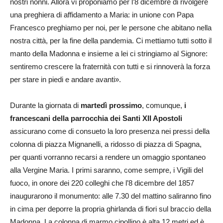
nostri nonni. Allora vi proponiamo per l’8 dicembre di rivolgere
una preghiera di affidamento a Maria: in unione con Papa
Francesco preghiamo per noi, per le persone che abitano nella
nostra città, per la fine della pandemia. Ci mettiamo tutti sotto il
manto della Madonna e insieme a lei ci stringiamo al Signore:
sentiremo crescere la fraternità con tutti e si rinnoverà la forza
per stare in piedi e andare avanti».
Durante la giornata di
martedì prossimo
, comunque,
i
francescani della parrocchia dei Santi XII Apostoli
assicurano come di consueto la loro presenza nei pressi della
colonna di piazza Mignanelli, a ridosso di piazza di Spagna,
per quanti vorranno recarsi a rendere un omaggio spontaneo
alla Vergine Maria. I primi saranno, come sempre, i Vigili del
fuoco, in onore dei 220 colleghi che l’8 dicembre del 1857
inaugurarono il monumento: alle 7.30 del mattino saliranno fino
in cima per deporre la propria ghirlanda di fiori sul braccio della
Madonna. La colonna di marmo cipollino è alta 12 metri ed è