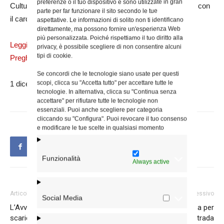
preferenze o il tuo dispositivo e sono utilizzate in gran
Cultura, presiederà lunedì 7 dicembre. La conclusione l’8, con
parte per far funzionare il sito secondo le tue
il cardinale Giovanni Re, decano del Collegio cardinalizio.
aspettative. Le informazioni di solito non ti identificano
direttamente, ma possono fornire un'esperienza Web
più personalizzata. Poiché rispettiamo il tuo diritto alla
Leggi il messaggio del cardinale vicario alle famiglie e la
privacy, è possibile scegliere di non consentire alcuni
tipi di cookie.
Preghiera di affidamento a Maria
Se concordi che le tecnologie siano usate per questi
scopi, clicca su "Accetta tutto" per accettare tutte le
1 dicembre 2020
tecnologie. In alternativa, clicca su "Continua senza
accettare" per rifiutare tutte le tecnologie non
essenziali. Puoi anche scegliere per categoria
cliccando su "Configura". Puoi revocare il tuo consenso
e modificare le tue scelte in qualsiasi momento
Funzionalità
Always active
Articolo precedente
Articolo successivo
Social Media
L’Avvento in famiglia,
Al Divino Amore la Messa per
scaricabile il sussidio
le vittime della strada