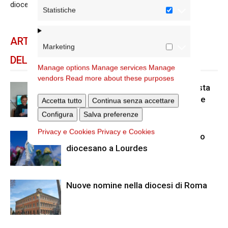
diocesano
Statistiche
ARTICOLI CORRELATI
Marketing
DELLO STESSO AUTORE
Manage options
Manage services
Manage
vendors
Read more about these purposes
Scienze Applicate, la nuova proposta
dell’Istituto Paritario Sant’Apollinare
Accetta tutto
Continua senza accettare
Configura
Salva preferenze
Privacy e Cookies
Privacy e Cookies
Dal 28 al 31 agosto il pellegrinaggio
diocesano a Lourdes
Nuove nomine nella diocesi di Roma