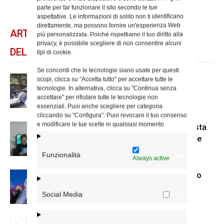
parte per far funzionare il sito secondo le tue
aspettative. Le informazioni di solito non ti identificano
direttamente, ma possono fornire un'esperienza Web
ARTICOLI CORRELATI
più personalizzata. Poiché rispettiamo il tuo diritto alla
privacy, è possibile scegliere di non consentire alcuni
DELLO STESSO AUTORE
tipi di cookie.
Se concordi che le tecnologie siano usate per questi
Spin Time: la dichiarazione del
scopi, clicca su "Accetta tutto" per accettare tutte le
tecnologie. In alternativa, clicca su "Continua senza
cardinale vicario
accettare" per rifiutare tutte le tecnologie non
essenziali. Puoi anche scegliere per categoria
cliccando su "Configura". Puoi revocare il tuo consenso
e modificare le tue scelte in qualsiasi momento
Scienze Applicate, la nuova proposta
dell’Istituto Paritario Sant’Apollinare
Funzionalità
Always active
Dal 28 al 31 agosto il pellegrinaggio
diocesano a Lourdes
Social Media