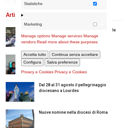
Statistiche
Articoli recenti
Marketing
Spin Time: la dichiarazione del cardinale
Manage options
vicario
Manage services
Manage
vendors
Read more about these purposes
Accetta tutto
Continua senza accettare
Scienze Applicate, la nuova proposta
Configura
Salva preferenze
dell’Istituto Paritario Sant’Apollinare
Privacy e Cookies
Privacy e Cookies
Dal 28 al 31 agosto il pellegrinaggio
diocesano a Lourdes
Nuove nomine nella diocesi di Roma