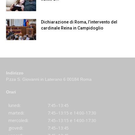
Dichiarazione di Roma, l’intervento del
cardinale Reina in Campidoglio
Indirizzo
P.zza S. Giovanni in Laterano 6 00184 Roma
Orari
lunedi:
7:45–13:45
martedi:
7:45–13:15 e 14:00-17:30
mercoledi:
7:45–13:15 e 14:00-17:30
giovedi:
7:45–13:45