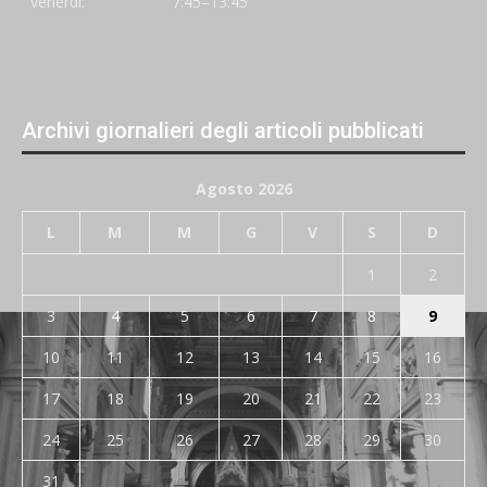
venerdi:
7:45–13:45
Archivi giornalieri degli articoli pubblicati
Agosto 2026
L
M
M
G
V
S
D
1
2
3
4
5
6
7
8
9
10
11
12
13
14
15
16
17
18
19
20
21
22
23
24
25
26
27
28
29
30
31